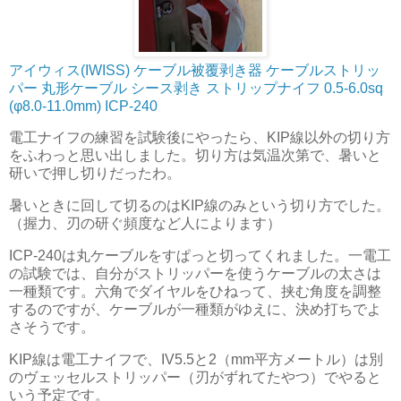
アイウィス(IWISS) ケーブル被覆剥き器 ケーブルストリッ
パー 丸形ケーブル シース剥き ストリップナイフ 0.5-6.0sq
(φ8.0-11.0mm) ICP-240
電工ナイフの練習を試験後にやったら、KIP線以外の切り方
をふわっと思い出しました。切り方は気温次第で、暑いと
研いで押し切りだったわ。
暑いときに回して切るのはKIP線のみという切り方でした。
（握力、刃の研ぐ頻度など人によります）
ICP-240は丸ケーブルをすぱっと切ってくれました。一電工
の試験では、自分がストリッパーを使うケーブルの太さは
一種類です。六角でダイヤルをひねって、挟む角度を調整
するのですが、ケーブルが一種類がゆえに、決め打ちでよ
さそうです。
KIP線は電工ナイフで、IV5.5と2（mm平方メートル）は別
のヴェッセルストリッパー（刃がずれてたやつ）でやると
いう予定です。