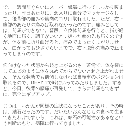
で、一週間前ぐらいにスーパー銭湯に行ってしっかり暖ま
ったり、昨日あたりに、念入りに自分でマッサージをし
て、後背部の痛みや筋肉のコリは取れました。ただ、右下
腹部のあたりの痛みは取れなかったのです。痛みとして
は、前屈ができない。普段、立位体前屈を行うと、指が軽
く地面に届く、調子がいいと，握った拳の先も届くのです
が、体を前に折り曲げると、痛みでまったくまがりませ
ん。曲がってもひざぐらいまでで、右下腹部の痛みで止ま
ってしまうのです。
仰向けなった状態から起き上がるのも一苦労で、体を横に
してエビのように体を丸めてからでないと起き上がれませ
ん。そんな状態でも前傾しなければ自転車のポジションは
取れるので、DEFY 1で峠にいってみたりしました。する
と、今日、後背の腰痛が再発して、さらに前屈もできず
に、完全にギブアップ。
じつは、おかんが同様の症状になったことがあり、その時
は、結石だったのです。だいたいおんなじもの食べて生き
てきたわけですから、これは、結石の可能性があるなとい
う判断のもと、病院に行ってきました。