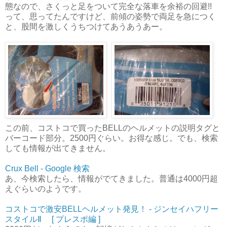
態なので、さくっと足をついて完全な落車を余裕の回避!!
って、思ってたんですけど、前傾の姿勢で両足を急につく
と、股間を激しくうちつけてあうあうあー。
この前、コストコで買ったBELLのヘルメットの説明タグと
バーコード部分。2500円ぐらい。お得な感じ。でも、検索
しても情報が出てきません。
Crux Bell - Google 検索
あ、今検索したら、情報がでてきました。普通は4000円超
えぐらいのようです。
コストコで激安BELLヘルメット発見！ - ジンセイハフリー
スタイルⅡ [ プレスポ編 ]