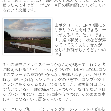
果ては見えてましたが、腰の果ても見えてました。まあ、
登ったんですけど、それが、今日の筋肉痛につながってい
るという次第です。
山ポタコース。山の中腹にク
リテリウムな周回できるコー
スがあるので、たまに行きま
す。路面状況は、枝などが落
ちていて良くありませんが、
登りの負荷がちょうどよいの
です。
周回の途中にドックスクールかなんかがあって、行くと犬
に吠えられるという。下りはきつめで、DEFY 1の105コン
ポのブレーキの威力がいかんなく発揮されました。登りの
時も、軽い傾斜ならシッティングの状態で、コンプパクト
クランクをくるくるまわして登れました。激坂部分は立っ
て漕いでいると、腰の痛みでふらついて、なれてないドロ
ップハンドルのバーエンドに膝をうちつけ、そのまま落車
しそうになるという罠をくらいました。
が、クリップ無し、ビンディング無しのフラットペダル状