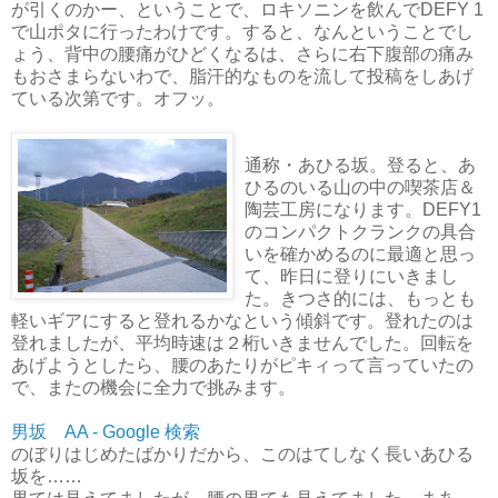
が引くのかー、ということで、ロキソニンを飲んでDEFY 1
で山ポタに行ったわけです。すると、なんということでし
ょう、背中の腰痛がひどくなるは、さらに右下腹部の痛み
もおさまらないわで、脂汗的なものを流して投稿をしあげ
ている次第です。オフッ。
通称・あひる坂。登ると、あ
ひるのいる山の中の喫茶店＆
陶芸工房になります。DEFY1
のコンパクトクランクの具合
いを確かめるのに最適と思っ
て、昨日に登りにいきまし
た。きつさ的には、もっとも
軽いギアにすると登れるかなという傾斜です。登れたのは
登れましたが、平均時速は２桁いきませんでした。回転を
あげようとしたら、腰のあたりがピキィって言っていたの
で、またの機会に全力で挑みます。
男坂 AA - Google 検索
のぼりはじめたばかりだから、このはてしなく長いあひる
坂を……