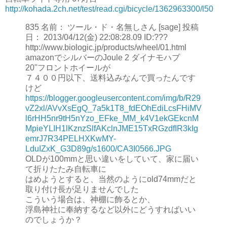
http://kohada.2ch.net/test/read.cgi/bicycle/1362963300/l50
835 名前： ツール・ド・名無しさん [sage] 投稿
日： 2013/04/12(金) 22:08:28.09 ID:???
http://www.biologic.jp/products/wheel/01.html
amazonでシルバーのJoule 2 ダイナモハブ
20"フロントホイールが
７４００円以下、送料込みなんで買ったんです
けど
https://blogger.googleusercontent.com/img/b/R29
vZ2xl/AVvXsEgQ_7a5k1T8_fdEOhEdiLcsFHiMV
l6rHH5nr9tH5nYzo_EFke_MM_k4V1ekGEkcnM
MpieYLIH1lKznzSlfAKclnJME15TxRGzdfIR3kIg
emrJ7R34PELHXKwMY-
LduIZxK_G3D89g/s1600/CA3I0566.JPG
OLDが100mmと思い違いをしていて、家に届い
て折りたたみ自転車に
はめようとすると、当然のようにold74mmだと
取り付け長が足りませんでした
こういう場合は、神棚に飾るとか、
浮島神社に奉納するなど以外にどうすればいい
のでしょうか？