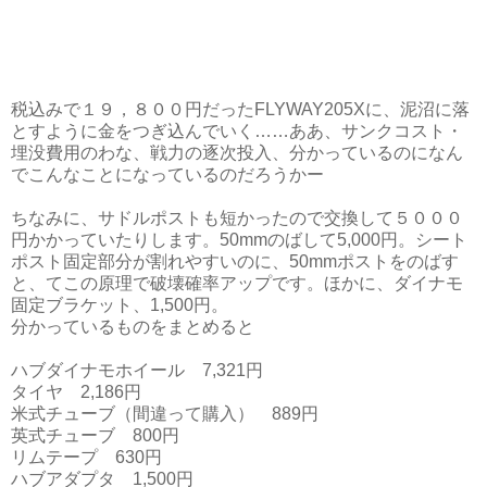
税込みで１９，８００円だったFLYWAY205Xに、泥沼に落
とすように金をつぎ込んでいく……ああ、サンクコスト・
埋没費用のわな、戦力の逐次投入、分かっているのになん
でこんなことになっているのだろうかー
ちなみに、サドルポストも短かったので交換して５０００
円かかっていたりします。50mmのばして5,000円。シート
ポスト固定部分が割れやすいのに、50mmポストをのばす
と、てこの原理で破壊確率アップです。ほかに、ダイナモ
固定ブラケット、1,500円。
分かっているものをまとめると
ハブダイナモホイール 7,321円
タイヤ 2,186円
米式チューブ（間違って購入） 889円
英式チューブ 800円
リムテープ 630円
ハブアダプタ 1,500円