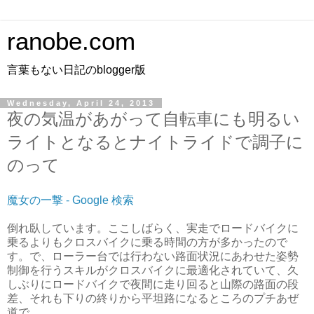
ranobe.com
言葉もない日記のblogger版
Wednesday, April 24, 2013
夜の気温があがって自転車にも明るい
ライトとなるとナイトライドで調子に
のって
魔女の一撃 - Google 検索
倒れ臥しています。ここしばらく、実走でロードバイクに
乗るよりもクロスバイクに乗る時間の方が多かったので
す。で、ローラー台では行わない路面状況にあわせた姿勢
制御を行うスキルがクロスバイクに最適化されていて、久
しぶりにロードバイクで夜間に走り回ると山際の路面の段
差、それも下りの終りから平坦路になるところのプチあぜ
道で