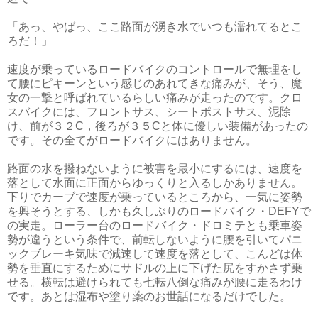
「あっ、やばっ、ここ路面が湧き水でいつも濡れてるとこ
ろだ！」
速度が乗っているロードバイクのコントロールで無理をし
て腰にピキーンという感じのあれてきな痛みが、そう、魔
女の一撃と呼ばれているらしい痛みが走ったのです。クロ
スバイクには、フロントサス、シートポストサス、泥除
け、前が３２C，後ろが３５Cと体に優しい装備があったの
です。その全てがロードバイクにはありません。
路面の水を撥ねないように被害を最小にするには、速度を
落として水面に正面からゆっくりと入るしかありません。
下りでカーブで速度が乗っているところから、一気に姿勢
を興そうとする、しかも久しぶりのロードバイク・DEFYで
の実走。ローラー台のロードバイク・ドロミテとも乗車姿
勢が違うという条件で、前転しないように腰を引いてパニ
ックブレーキ気味で減速して速度を落として、こんどは体
勢を垂直にするためにサドルの上に下げた尻をすかさず乗
せる。横転は避けられても七転八倒な痛みが腰に走るわけ
です。あとは湿布や塗り薬のお世話になるだけでした。