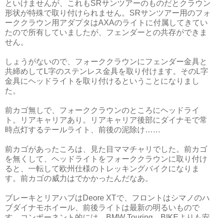
といけませんが、これもSRサンツアーのものだとクラウン
形状が特殊で取り付けられません。SRサンツアー用のフォ
ーククラウン用アダプタはAXAのライトに付属してきてい
たので所有していましたが、フェンダーとの共存ができま
せん。
しょうがないので、フォーククラウンにフェンダー金具と
共締めしてL字のステンレス金具を取り付けます。そのL字
金具にヘッドライトを取り付けるということになりまし
た。
前カゴ無しで、フォーククラウンのところにヘッドライ
ト。リアキャリアあり。リアキャリア後部にダイナモで常
時点灯するテールライト、前後の泥除け……
前カゴがあったころは、見た目ママチャリでした。前カゴ
を無くして、ヘッドライトをフォーククラウンに取り付け
ると、一転して欧州仕様のトレッキングバイクになりま
す。前カゴの威力はでかかったんだなあ。
ブレーキとリアハブはDeore XTで、フロントはシマノのハ
ブダイナモホイール、前後ライトは最新の明るいもので
す。コンポーネント的には、BMW Touring BIKEよりも安