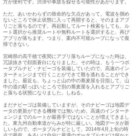
方が便利です。渋滞や事故を躱せる可能性があがります。
ただ、あいかわらずの致命的な欠点があって、電波を掴め
ないところで休止状態に入って再開すると、そのままアプ
リごと落ちるのです。再起動してルート検索をしても、ル
ート選択から推奨ルートや無料ルートを選択すると、再び
アプリが落ちます。つまり、案内不可能ループになって復
帰できない。
宮崎県の高千穂で夜間にアプリ落ちループになった時は、
冗談抜きで顔面蒼白になりました。その時は、もう一つポ
ータブルナビ・ナビーゴを装備していたので、高速のイン
ターチェンジまで行くことができて難を逃れることができ
ました。最近も、ちょっと山の中の蕎麦屋を目指して、山
中の道の駅っぽいところで別の蕎麦屋を入れるとアプリご
と落ちる状態になりました。しねる。
まだナビーゴは装備していますが、そのナビーゴは地図デ
ータの更新ができる機種では無いため、高速のインターチ
ェンジまでのルートが最善手ではないことが増えてきまし
た。東九州自動車道がらみが特に厳しい。地図データが新
しいもので、ポータブルナビとして、2014年4月上旬の時
点で最前、あるいは自分に最適のポータブルナビは何かと