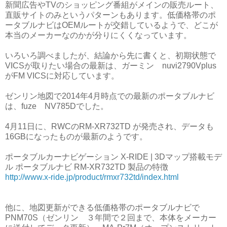
新聞広告やTVのショッピング番組がメインの販売ルート、
直販サイトのみというパターンもあります。低価格帯のポ
ータブルナビはOEMルートが交錯しているようで、どこが
本当のメーカーなのかが分りにくくなっています。
いろいろ調べましたが、結論から先に書くと、初期状態で
VICSが取りたい場合の最新は、ガーミン nuvi2790Vplus
がFM VICSに対応しています。
ゼンリン地図で2014年4月時点での最新のポータブルナビ
は、fuze NV785Dでした。
4月11日に、RWCのRM-XR732TD が発売され、データも
16GBになったものが最新のようです。
ポータブルカーナビゲーション X-RIDE | 3Dマップ搭載モデ
ル ポータブルナビ RM-XR732TD 製品の特徴
http://www.x-ride.jp/product/rmxr732td/index.html
他に、地図更新ができる低価格帯のポータブルナビで
PNM70S（ゼンリン ３年間で２回まで、本体をメーカー