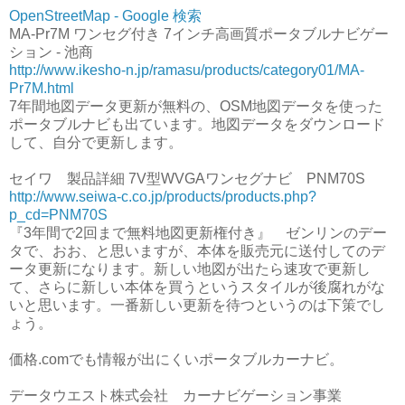
OpenStreetMap - Google 検索
MA-Pr7M ワンセグ付き 7インチ高画質ポータブルナビゲー
ション - 池商
http://www.ikesho-n.jp/ramasu/products/category01/MA-
Pr7M.html
7年間地図データ更新が無料の、OSM地図データを使った
ポータブルナビも出ています。地図データをダウンロード
して、自分で更新します。
セイワ 製品詳細 7V型WVGAワンセグナビ PNM70S
http://www.seiwa-c.co.jp/products/products.php?
p_cd=PNM70S
『3年間で2回まで無料地図更新権付き』 ゼンリンのデー
タで、おお、と思いますが、本体を販売元に送付してのデ
ータ更新になります。新しい地図が出たら速攻で更新し
て、さらに新しい本体を買うというスタイルが後腐れがな
いと思います。一番新しい更新を待つというのは下策でし
ょう。
価格.comでも情報が出にくいポータブルカーナビ。
データウエスト株式会社 カーナビゲーション事業