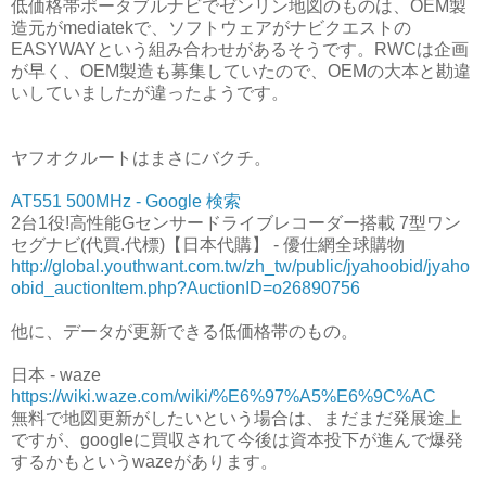
低価格帯ポータブルナビでゼンリン地図のものは、OEM製
造元がmediatekで、ソフトウェアがナビクエストの
EASYWAYという組み合わせがあるそうです。RWCは企画
が早く、OEM製造も募集していたので、OEMの大本と勘違
いしていましたが違ったようです。
ヤフオクルートはまさにバクチ。
AT551 500MHz - Google 検索
2台1役!高性能Gセンサードライブレコーダー搭載 7型ワン
セグナビ(代買.代標)【日本代購】 - 優仕網全球購物
http://global.youthwant.com.tw/zh_tw/public/jyahoobid/jyaho
obid_auctionItem.php?AuctionID=o26890756
他に、データが更新できる低価格帯のもの。
日本 - waze
https://wiki.waze.com/wiki/%E6%97%A5%E6%9C%AC
無料で地図更新がしたいという場合は、まだまだ発展途上
ですが、googleに買収されて今後は資本投下が進んで爆発
するかもというwazeがあります。