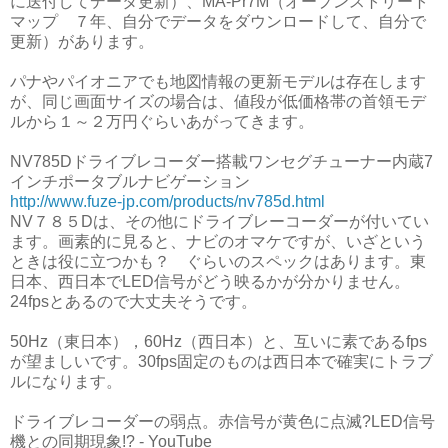
に送付してデータ更新）、MA-Pr7M（オープンストリート
マップ ７年、自分でデータをダウンロードして、自分で
更新）があります。
パナやパイオニアでも地図情報の更新モデルは存在します
が、同じ画面サイズの場合は、値段が低価格帯の首領モデ
ルから１～２万円ぐらいあがってきます。
NV785Dドライブレコーダー搭載ワンセグチューナー内蔵7
インチポータブルナビゲーション
http://www.fuze-jp.com/products/nv785d.html
NV７８５Dは、その他にドライブレーコーダーが付いてい
ます。画素的に見ると、ナビのオマケですが、いざという
ときは役に立つかも？ ぐらいのスペックはあります。東
日本、西日本でLED信号がどう映るかが分かりません。
24fpsとあるので大丈夫そうです。
50Hz（東日本），60Hz（西日本）と、互いに素であるfps
が望ましいです。30fps固定のものは西日本で確実にトラブ
ルになります。
ドライブレコーダーの弱点。赤信号が黄色に点滅?LED信号
機との同期現象!? - YouTube