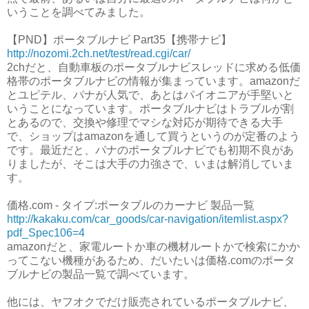
いうことを調べてみました。
【PND】ポータブルナビ Part35【携帯ナビ】
http://nozomi.2ch.net/test/read.cgi/car/
2chだと、自動車板のポータブルナビスレッドに求める低価
格帯のポータブルナビの情報が集まっています。amazonだ
とユピテル、パナが人気で、あとはパイオニアが手堅いと
いうことになっています。ポータブルナビはトラブルが割
とあるので、交換や修理でマシな対応が期待できる大手
で、ショップはamazonを通して買うというのが定番のよう
です。最近だと、パナのポータブルナビでも初期不良があ
りましたが、そこは大手の力強さで、いまは解消していま
す。
価格.com - タイプ:ポータブルのカーナビ 製品一覧
http://kakaku.com/car_goods/car-navigation/itemlist.aspx?
pdf_Spec106=4
amazonだと、家電ルートか車の機材ルートかで検索にかか
ってこない機種があるため、だいたいは価格.comのポータ
ブルナビの製品一覧で調べています。
他には、ヤフオクでだけ販売されているポータブルナビ、