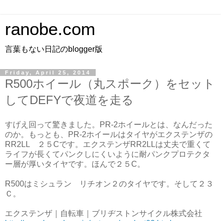
ranobe.com
言葉もない日記のblogger版
Friday, April 25, 2014
R500ホイール（丸スポーク）をセット
してDEFYで夜道を走る
すげえ回って驚きました。PR-2ホイールとは、なんだった
のか。もっとも、PR-2ホイールはタイヤがエクステンザの
RR2LL ２５Cです。エクステンザRR2LLは丈夫で重くて
ライフが長くてパンクしにくいように耐パンクプロテクタ
ー層が厚いタイヤです。ほんで２５C。
R500はミシュラン リチオン２のタイヤです。そして２３
Ｃ。
エクステンザ｜自転車｜ブリヂストンサイクル株式会社