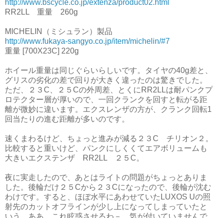
http://www.bscycle.co.jp/extenza/product02.html
RR2LL 重量 260g
MICHELIN（ミシュラン）製品
http://www.fukaya-sangyo.co.jp/item/michelin/#7
重量
[700X23C] 220g
ホイール重量は同じぐらいらしいです。タイヤの40g差と、
グリスの劣化の差で回りが大きく違ったのは驚きでした。
ただ、２３C、２５Cの外周差、とくにRR2LLは耐パンクプ
ロテクター層が厚いので、一回クランクを回すと転がる距
離が微妙に違います。エクスレンザの方が、クランク回転1
回当たりの進む距離が多いのです。
速くまわるけど、ちょっと進みが減る２３C チリオン２。
比較すると重いけど、パンクにしくくてエアボリュームも
大きいエクステンザ RR2LL ２５C。
夜に実走したので、あとはライトの問題がちょっとありま
した。後輪だけ２５Cから２３Cになったので、後輪が沈む
わけです。すると、ほぼ水平にあわせていたLUXOS Uの照
射先のカットオフラインが少し上になってしまっていたと
いう。ああ、これ眩惑させるわ－。気が付いていませんで