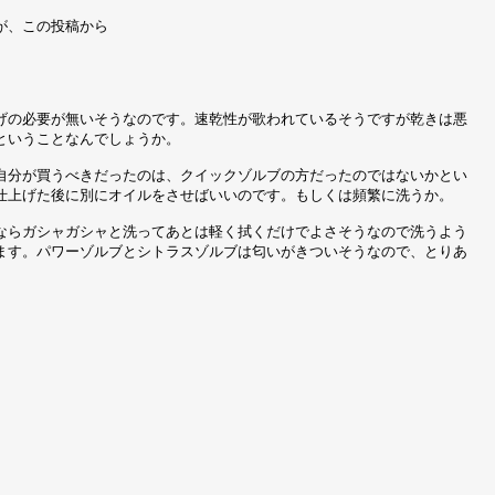
が、この投稿から
げの必要が無いそうなのです。速乾性が歌われているそうですが乾きは悪
ということなんでしょうか。
自分が買うべきだったのは、クイックゾルブの方だったのではないかとい
仕上げた後に別にオイルをさせばいいのです。もしくは頻繁に洗うか。
ならガシャガシャと洗ってあとは軽く拭くだけでよさそうなので洗うよう
ます。パワーゾルブとシトラスゾルブは匂いがきついそうなので、とりあ