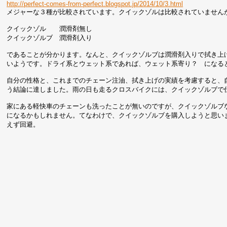
http://perfect-comes-from-perfect.blogspot.jp/2014/10/3.html
メジャーな３種が比較されています。クイックゾルは比較されていません
クイックゾル 潤滑剤無し
クイックゾルブ 潤滑剤入り
であることが分かります。なんと、クイックゾルブは潤滑剤入りで拭き上
いようです。ドライ系とウェット系であれば、ウェット系寄り？ になる
自分の性格と、これまでのチェーン注油、拭き上げの実績を考慮すると、
う結論に達しました。雨の日も走るクロスバイクには、クイックゾルブで
家にある軽快車のチェーンも洗ったことが無いのですが、クイックゾルブ
になるかもしれません。てなわけで、クイックゾルブを購入しようと思い
えず回避。