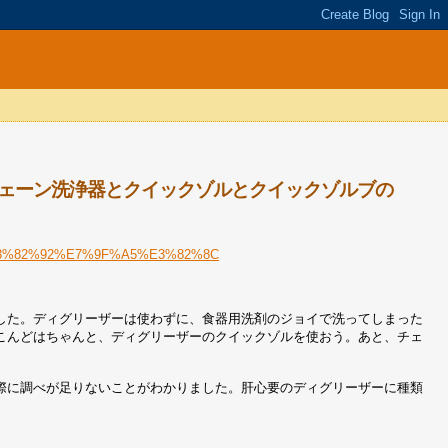
ェーン洗浄器とクイックゾルとクイックゾルブの
B%E3%82%92%E7%9F%A5%E3%82%8C
した。ディグリーザーは使わずに、食器用洗剤のジョイで洗ってしまった
こんどはちゃんと、ディグリーザーのクイックゾルを使おう。あと、チェ
際に調べが足りないことがわかりました。肝心要のディグリーザーに種類