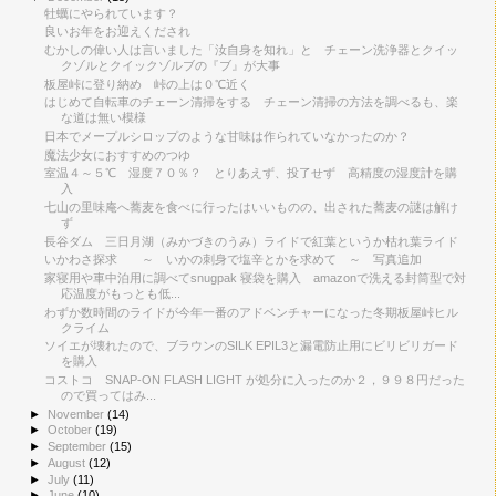
牡蠣にやられています？
良いお年をお迎えくだされ
むかしの偉い人は言いました「汝自身を知れ」と チェーン洗浄器とクイッ
クゾルとクイックゾルブの『ブ』が大事
板屋峠に登り納め 峠の上は０℃近く
はじめて自転車のチェーン清掃をする チェーン清掃の方法を調べるも、楽
な道は無い模様
日本でメープルシロップのような甘味は作られていなかったのか？
魔法少女におすすめのつゆ
室温４～５℃ 湿度７０％？ とりあえず、投了せず 高精度の湿度計を購
入
七山の里味庵へ蕎麦を食べに行ったはいいものの、出された蕎麦の謎は解け
ず
長谷ダム 三日月湖（みかづきのうみ）ライドで紅葉というか枯れ葉ライド
いかわさ探求 ～ いかの刺身で塩辛とかを求めて ～ 写真追加
家寝用や車中泊用に調べてsnugpak 寝袋を購入 amazonで洗える封筒型で対
応温度がもっとも低...
わずか数時間のライドが今年一番のアドベンチャーになった冬期板屋峠ヒル
クライム
ソイエが壊れたので、ブラウンのSILK EPIL3と漏電防止用にビリビリガード
を購入
コストコ SNAP-ON FLASH LIGHT が処分に入ったのか２，９９８円だった
ので買ってはみ...
►
November
(14)
►
October
(19)
►
September
(15)
►
August
(12)
►
July
(11)
►
June
(10)