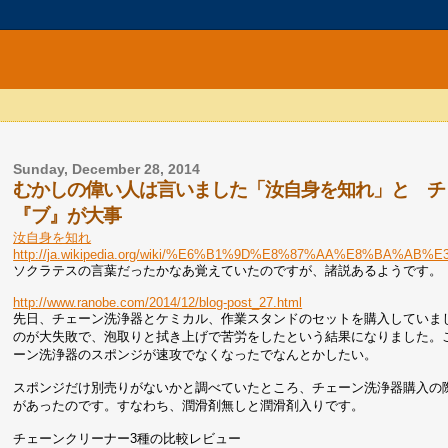
Sunday, December 28, 2014
むかしの偉い人は言いました「汝自身を知れ」と チ
『ブ』が大事
汝自身を知れ
http://ja.wikipedia.org/wiki/%E6%B1%9D%E8%87%AA%E8%BA%A
ソクラテスの言葉だったかなあ覚えていたのですが、諸説あるようです。
http://www.ranobe.com/2014/12/blog-post_27.html
先日、チェーン洗浄器とケミカル、作業スタンドのセットを購入していま
のが大失敗で、泡取りと拭き上げで苦労をしたという結果になりました。
ーン洗浄器のスポンジが速攻でなくなったでなんとかしたい。
スポンジだけ別売りがないかと調べていたところ、チェーン洗浄器購入の
があったのです。すなわち、潤滑剤無しと潤滑剤入りです。
チェーンクリーナー3種の比較レビュー