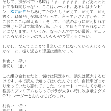
そして、損が出ている時は「ま、まままま、まだあわわわ
わてる時間じゃない。ここはホールド。あるいはナンピ
ン、
松井証券
たちあげてたひとも『耐えて、耐えて、耐え
抜く。忍耐だけが相場だ』って、言ってたざんすから、こ
こおこここは耐える！」そして、当然のように耐え切れず
に投げた翌日で相場が反転したりして目も当てられないこ
とになります。というか、なったんですつい最近。デュラ
どころかボントレのちょいいいやつ買えるぐらい。
しかし、なんでここまで非道いことになっているんじゃろ
か？ と、振り返ると理屈は簡単でして
利食い 早い
損切り 遅い
この組み合わせだと、儲けは限定され、損失は拡大するだ
けです。本で読んで知ってはいたんですが、自転車ばっか
り乗っていたら忘れてました。ショートコールして小遣い
程度のプレミアムもらってボラが大きい時に吹き飛ぶダメ
OPトレーダーとおんなじだわこれ。
利食い 遅い
損切り 早い