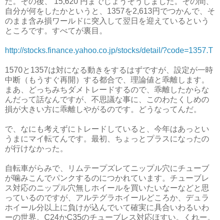
た。その後、 15,620
円までじょうそうしました。その間、
自分が何をしたかというと、1357を2,613円でつかんで、そ
のまま含み損ワールドに突入して翌日を迎えているという
ところです。すべてが裏目。
http://stocks.finance.yahoo.co.jp/stocks/detail/?code=1357.T
1570と1357は対になる動きをするはずですが、設定が一時
中断（もうすぐ再開）する都合で、理論値と乖離します。
まあ、どっちみちダメトレードするので、乖離したからな
んだって話なんですが、不思議な事に、このわたくしめの
損が大きい方に乖離しやがるのです。どうなってんだ。
で、なにも考えずにトレードしていると、今年はあっとい
うまにマイ転てんです。最初、ちょっとプラスになったの
が行けなかった。
自転車がらみで、リムテープズレてニップル穴にチューブ
が噛みこんでパンクするのにつかれています。チューブレ
ス対応のニップル穴無しホイールを買いたいなーなどと思
っているのですが、アルテグラホイールどころか、デュラ
ホイール分以上に負けが込んでいて確実に具合いわるいわ
ーの世界。C24かC35のチューブレス対応ほすい。くれー。