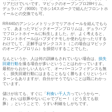
リアだけでいいです。マビックのオープンプロ28Hリム、
デュラハブ（9000）でホシ14スポークで組んだフロントホ
イールとの交換でも可。
RR440のアンシンメトリックでリアホイールを組んでもら
って、あまったマビックオープンプロリムは、デュラハブ
でフロントホイールに転生しました。が、よく考えると、
フロントホイールはハブダイナモしか使わなかったりする
わけでして、正解手はサンクコスト（この場合はマビック
のオープンプロリム）を損切りすることでした。
なんというか、人は何の訓練もされていない場合は、
損失
回避行動
を撮る場合が多いということはわかっています。
最初からおかしい人もいて、オーバーコンフィデンスも無
く、損失回避行動にはまることもなく勝ちまくりというパ
ターンもありますが、自分がそうでないことは既にわかっ
ています。
儲けが出ても、すぐに「
利食い千人力
っていうからー、
わ、わいは欲豚やないにゃでブヒー！（どう見ても欲
豚）」ということで、うすい利確をしがちです。