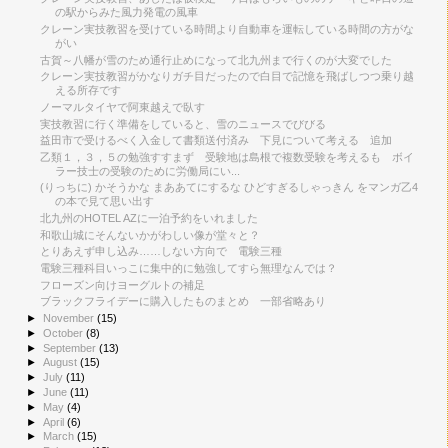
の駅からみた風力発電の風車
クレーン実技教習を受けている時間より自動車を運転している時間の方がな
がい
古賀～八幡が雪のため通行止めになって北九州まで行くのが大変でした
クレーン実技教習がかなりガチ目だったので白目で記憶を飛ばしつつ乗り越
える所存です
ノーマルタイヤで阿東越えで臥す
実技教習に行く準備をしていると、雪のニュースでびびる
益田市で受けるべく入金して書類送付済み 下見について考える 追加
乙類１，３，５の勉強すすまず 受験地は島根で複数受験を考えるも ボイ
ラー技士の受験のために労働局にい...
(りっちに) かそうかな まああてにするな ひどすぎるしゃっきん をマンガ乙4
の本で見て思い出す
北九州のHOTEL AZに一泊予約をいれました
和歌山城にそんないかがわしい像が堂々と？
とりあえず申し込み……しない方向で 電験三種
電験三種科目いっこに集中的に勉強してすら無理なんでは？
フローズン向けヨーグルトの補足
ブラックフライデーに購入したものまとめ 一部省略あり
►
November
(15)
►
October
(8)
►
September
(13)
►
August
(15)
►
July
(11)
►
June
(11)
►
May
(4)
►
April
(6)
►
March
(15)