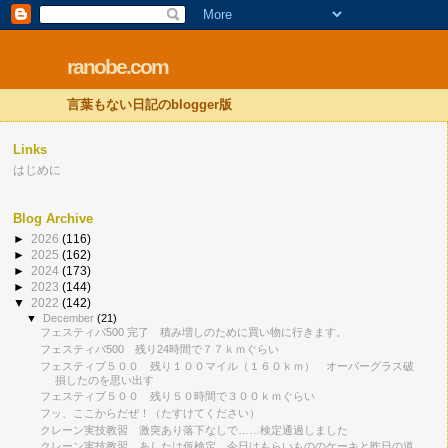
ranobe.com
言葉もない日記のblogger版
Links
はじめに
Blog Archive
►
2026
(116)
►
2025
(162)
►
2024
(173)
►
2023
(144)
▼
2022
(142)
▼
December
(21)
フェスティバ500 完了 積み増しのために買い物に行きます。
フェスティバ500 残り24時間で７７ｋｍぐらい
フェスティブ５００ 残り１００マイル（１６０ｋｍ） オーバーグラス破
損したのを思い出す
フェスティブ５００ 残り５０時間で３００ｋｍぐらい
フッ、ここからだぜ！（たすけてください）
クレーン実技教習 激突あり落下なしで……検定通過しました
クレーン実技教習、あしたは仮検定 今日はもらいもののケーキと昨日の道