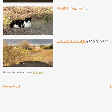
別の場所でねこ先生
。
フェスティブ５００
をいざなっている
Posted by
ranobe.com
at
8:24 pm
Newer Post
H