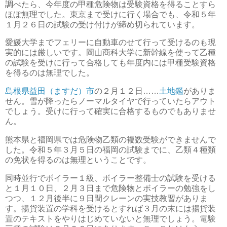
調べたら、今年度の甲種危険物は受験資格を得ることすら
ほぼ無理でした。東京まで受けに行く場合でも、令和５年
１月２６日の試験の受け付けが締め切られています。
愛媛大学までフェリーに自動車のせて行って受けるのも現
実的には厳しいです。岡山商科大学に新幹線を使って乙種
の試験を受けに行って合格しても年度内には甲種受験資格
を得るのは無理でした。
島根県益田（ますだ）市
の２月１２日……
土地鑑
がありま
せん。雪が降ったらノーマルタイヤで行っていたらアウト
でしょう。受けに行って確実に合格するものでもありませ
ん。
熊本県と福岡県では危険物乙類の複数受験ができませんで
した。令和５年３月５日の福岡の試験までに、乙類４種類
の免状を得るのは無理ということです。
同時並行でボイラー１級、ボイラー整備士の試験を受ける
と１月１０日、２月３日まで危険物とボイラーの勉強をし
つつ、１２月後半に９日間クレーンの実技教習がありま
す。揚貨装置の学科を受けるとすれば３月の末には揚貨装
置のテキストをやりはじめていないと無理でしょう。電験