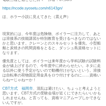
https://ncode.syosetu.com/n6143gn/
ほ、ホラー小説に見えてきた（震え声）
現実的には、今年度は危険物、ボイラーに注力して、あと
は溶接系の技能講習か特別教育を受けるべきなのではない
かと思います。クレーンとのスキルセットを優先。小型船
舶と炭焼きの民間資格をとると、ダッシュ島資格セットに
なります。
優先度としては、ボイラーは来年度から学科試験の試験料
金が値上げするので、今年度中に終わらせたい。ネタに走
る以外に使う予定がないので動機付けがないという。溶接
は自転車の荷物固定用金具をロウ付けするのに……資格い
らねーじゃねーか！
CBT方式 福岡市
、混乱は避けたい。ちょっと考えようと
思います。CBT方式の受験会場が近くにできたらいいかも
しれませんね。と言っても、資格マニアムーブしかできな
いんですが。