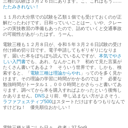
三種の試験は３月２６日にあります。こ、これはもう……
たたみきれない！
１１月の大分県での試験を乙類１個でも受けておくのが正
解だったわけです。日和っていいことはー、いや、クレー
ンの実技教習の準備もあったので、詰めていくと交通事故
の可能性があがったはず。うーん。
電験三種も１２月８日が、令和５年３月２６日試験の受け
付け締め切り日です。電子申請してもギリギリになりま
す。届いた本をぼちぼち読んでいるんですが、
本気でやさ
しい入門書
でも、あれ、なんかこれ？ 初めて見た言葉が
たくさん書いてあるよ？ そういう世界です。しかも、検
索すると、「
電験三種は理論からやれ
」ってのを多く見か
けます。その理論の学習に時間がかかるのでは？ 必要な
勉強時間がトータル１，０００時間とかさらっと書いてあ
ります。調べてから本を購入すればよかったという後悔し
かありません。
DNS
より前、申し込まない方がよさそう。
ラファフェスティブ500
はスタートだけはするつもりなんで
すけどね！ 優先順位おかしい！
電験三種と過ごした日々 作者：37,5or9