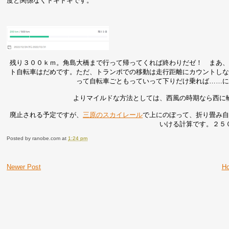
度と関係なくドキドキです。
残り３００ｋｍ。角島大橋まで行って帰ってくれば終わりだゼ！ まあ
ト自転車はだめです。ただ、トランポでの移動は走行距離にカウントし
って自転車ごともっていって下りだけ乗れば……
よりマイルドな方法としては、西風の時期なら西に
廃止される予定ですが、
三原のスカイレール
で上にのぼって、折り畳み
いける計算です。２５
Posted by
ranobe.com
at
1:24 pm
Newer Post
H