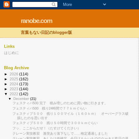
ranobe.com
言葉もない日記のblogger版
Links
はじめに
Blog Archive
►
2026
(114)
►
2025
(162)
►
2024
(173)
►
2023
(144)
▼
2022
(142)
▼
December
(21)
フェスティバ500 完了 積み増しのために買い物に行きます。
フェスティバ500 残り24時間で７７ｋｍぐらい
フェスティブ５００ 残り１００マイル（１６０ｋｍ） オーバーグラス破
損したのを思い出す
フェスティブ５００ 残り５０時間で３００ｋｍぐらい
フッ、ここからだぜ！（たすけてください）
クレーン実技教習 激突あり落下なしで……検定通過しました
クレーン実技教習、あしたは仮検定 今日はもらいもののケーキと昨日の道