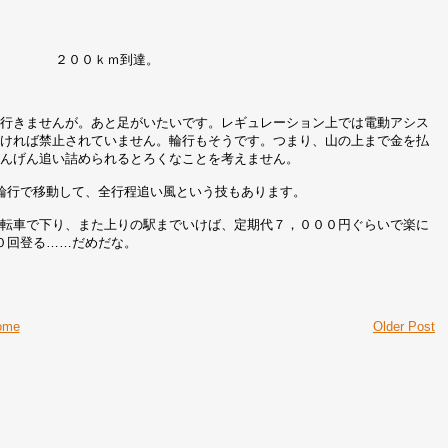
２００ｋｍ到達。
、行きませんが。あと足がいたいです。レギュレーション上では電動アシス
なければ禁止されていません。輪行もそうです。つまり、山の上まで金を払
にんげん追い詰められるとろくなことを考えません。
輪行で移動して、全行程追い風という技もあります。
自転車で下り、また上りの駅までいけば、定期代７，０００円ぐらいで楽に
０回登る……だめだな。
ome
Older Post