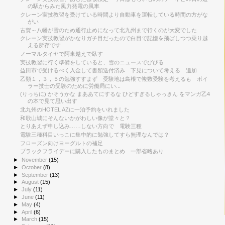
の駅からみた風力発電の風車
クレーン実技教習を受けている時間より自動車を運転している時間の方がな
がい
古賀～八幡が雪のため通行止めになって北九州まで行くのが大変でした
クレーン実技教習がかなりガチ目だったので白目で記憶を飛ばしつつ乗り越
える所存です
ノーマルタイヤで阿東越えで臥す
実技教習に行く準備をしていると、雪のニュースでびびる
益田市で受けるべく入金して書類送付済み 下見について考える 追加
乙類１，３，５の勉強すすまず 受験地は島根で複数受験を考えるも ボイ
ラー技士の受験のために労働局にい...
(りっちに) かそうかな まああてにするな ひどすぎるしゃっきん をマンガ乙4
の本で見て思い出す
北九州のHOTEL AZに一泊予約をいれました
和歌山城にそんないかがわしい像が堂々と？
とりあえず申し込み……しない方向で 電験三種
電験三種科目いっこに集中的に勉強してすら無理なんでは？
フローズン向けヨーグルトの補足
ブラックフライデーに購入したものまとめ 一部省略あり
►
November
(15)
►
October
(8)
►
September
(13)
►
August
(15)
►
July
(11)
►
June
(11)
►
May
(4)
►
April
(6)
►
March
(15)