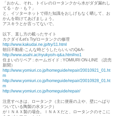
「おかん、それ、トイレのロータンクから水がダダ漏れし
てる・か・も？」
と、イソターネットで得た知識をおしげもなく晒して、お
かんを助けてあげましょう。
アスキラとか言ってないで。
以下、直し方の載ったサイト
カクダイ/Let's Try/ロータンクの修理
http://www.kakudai.ne.jp/try/11.html
朝日不動産-こんな時どうしたらいいのQ&A-
http://www.asahi.ac/nyukyo/n-q&a.htm#no1
住まいのリペア : ホームガイド : YOMIURI ON-LINE （読売
新聞）
http://www.yomiuri.co.jp/homeguide/repair/20010921_01.ht
m
http://www.yomiuri.co.jp/homeguide/repair/20010928_01.ht
m
http://www.yomiuri.co.jp/homeguide/repair/
注意すべきは、ロータンク（主に便座の上や、壁にへばり
ついている陶製の水タンク）
がＩＮＡＸ製の場合。ＩＮＡＸだと、ロータンクのそこに