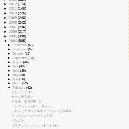
►
2012
(174)
►
2011
(140)
►
2010
(226)
►
2009
(249)
►
2008
(242)
►
2007
(236)
►
2006
(217)
►
2005
(330)
▼
2004
(505)
►
December
(53)
►
November
(57)
►
October
(22)
►
September
(38)
►
August
(40)
►
July
(48)
►
June
(38)
►
May
(39)
►
April
(56)
►
March
(52)
▼
February
(62)
まわってません
サーバ障害報告
幻冬舎 GIGA69 に
ハンター×ハンター チゲー
ふわっとオリジナルキャラクターを大募集！
ヤフオクのパスワードを変更
缶詰パン
ミステリとホラーとバトルと萌え