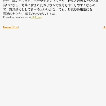
ただ、塩のキツさも、ゴーヤチャンプルとか、野菜と炒めるといい具
合いになる。野菜に含まれたカリウムで塩分も排出しやすくなるの
で、野菜炒めとして食べるといいかな。でも、野菜炒め用途にも、
普通のヤツか、減塩のヤツがおすすめ。
Posted by
ranobe.com
at
12:21 pm
Newer Post
H