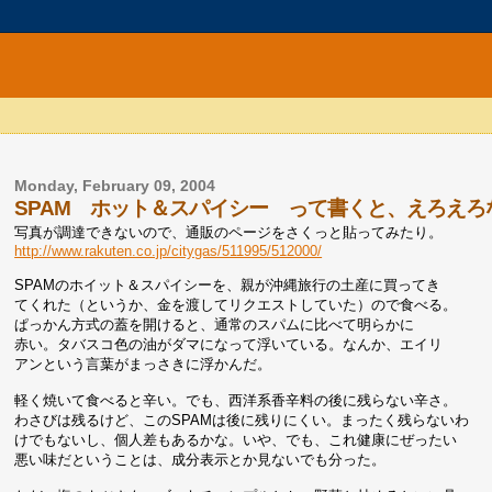
Monday, February 09, 2004
SPAM ホット＆スパイシー って書くと、えろえろ
写真が調達できないので、通販のページをさくっと貼ってみたり。
http://www.rakuten.co.jp/citygas/511995/512000/
SPAMのホイット＆スパイシーを、親が沖縄旅行の土産に買ってき
てくれた（というか、金を渡してリクエストしていた）ので食べる。
ぱっかん方式の蓋を開けると、通常のスパムに比べて明らかに
赤い。タバスコ色の油がダマになって浮いている。なんか、エイリ
アンという言葉がまっさきに浮かんだ。
軽く焼いて食べると辛い。でも、西洋系香辛料の後に残らない辛さ。
わさびは残るけど、このSPAMは後に残りにくい。まったく残らないわ
けでもないし、個人差もあるかな。いや、でも、これ健康にぜったい
悪い味だということは、成分表示とか見ないでも分った。