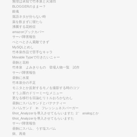
無理は承知で竹本泉と火浦功
BLOGGERのままー？
銀魂
落語ネタが分らない時
薬を飲まずに寝たら
沸騰する花粉症
amazonブックカバー
サーバ障害報告
ぺとぺとさん索敵できず
MySQLとめし
竹本泉作品で苦手なキャラ
Movable Typeで行きたいニャー
昼餉と花粉
竹本泉 よみきりもの 登場人物一覧 試作
サーバ障害報告
昼餉に水菜
竹本泉分の不足
モニタとか反射するモノを撮影する時のコツ
すうぷ屋のドリーミーなメニュー
更なる移行を目論むリトルおろかなわし
昼餉にスパムサンドとバナナティー
スパムサンド in フレッシュネスバーガー
6hot_Analyzerを導入させてもらいますた ２’ analogとか
6hot_Analyzerを導入させてもらいますた
サーバ障害報告
昼餉にスパム、うす塩スパム
病、再発