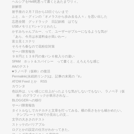
ヘルシアをHell死悪って書くとあたまワリィ。
妖解答
射手座の２月７日から13日ぐらいまで
ふと、ル・グィンの「オメラスから歩み去る人々」を思い出した
忘恩全開 グッドラック 日記妖精 はてな
USBメモリとYシャツとわたし
かすみちゃんブルー、って、ユーザーがブルーになるような気が
「あら、今月は水道料金が高いわー」
富士見ミステリ
そろそろ春なので花粉症対策
サーバ障害報告
９８円と１３８円の食パン６枚入りの違い
SPAM ホット＆スパイシー って書くと、えろえろな感じ
AAのテスト
■ラノベ子（仮称）の復活
Permalink(永続的リンク)は、記事の末尾の『♯』
ATOM Feed とか RSS
カウンタ
色以外は、いい感じに仕上がったような気がしないでもない。 ラノベ子（仮
称）のグラフィックが表示されな...
BLOGGERへの移行
サーバ障害報告
タイトルなしでカチカチと文章を打ってみる。横の長さをかも確かめたい。
テンプレートでh6で小見出しの文...
文字の大きさのテスト
ストッケのバリアブル
ログとかの設定の仕方がわかってきた。