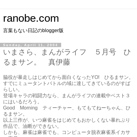
ranobe.com
言葉もない日記のblogger版
Sunday, April 11, 2004
いまさら、まんがライフ ５月号 ひ
るまサン。 真伊藤
脇役が暴走しはじめてから面白くなったYO! ひるまサン。
すでにミュータントバトルの域に達してきているのがすば
らしい。
登場キャラの戦闘力なら、まんがライフの連載中ベスト３
にはいるだろう。
Good Morning ティーチャー、もてもてねーちゃん、ひ
るまサン。
以上三作が、いつ麻雀をはじめてもおかしくない暴れぶり
作品で、油断ができない。
しかも、麻雀は麻雀でも、コンピュータ脱衣麻雀系イカサ