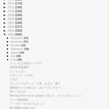
►
2012
(174)
►
2011
(140)
►
2010
(226)
►
2009
(249)
►
2008
(242)
►
2007
(236)
►
2006
(217)
►
2005
(330)
▼
2004
(505)
►
December
(53)
►
November
(57)
►
October
(22)
►
September
(38)
►
August
(40)
►
July
(48)
▼
June
(38)
そういえば見開きレーザー
香炉峰雪撥簾看
にくもんだい
マガジンZ ８月号
ひるげ
グレイトフルデッド ２巻 久正人 購入
微発砲サプリを飲んだ。あとペプシブルー
買うべきもの
IBM Dual Port server adapterに変えて、すぐにわかったこと
サーバ障害報告
アップローダのおべんきょう
鰤で瞬殺ranobe.com