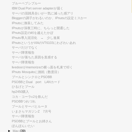
ブルーペプシブルー
IBM Dual Port server adapterが届く
サーバの混雑具合いが一気に減った感アリ
Bloggerの調子がわるいのか、IPnutsの設定ミスかー
IPnutsに換装してみた
IPnutsが深夜三時に、ちらっと開通した
IPnuts設定の峠を越えたかぽ
IPnuts導入泥沼化 → 少し進展
IPnutsというかVIAのVT6103にわざわいあれ
サーバだけでなく
サーバ障害報告
サーバが落ちた原因を直感する
サーバ障害報告
livedoorがmemorizeの横っ面を札束で叩く
IPnuts Mosquitoに挑戦（数度目）
プールとシンクロとPSOBB
PSOBBとDual port LANカード
ひるげとプール
hp2450購入
コカ・コーラc2を飲んだ
PSOBBつれづれ
プールとサーバとルータ
いまさらマガジンZ 7月号
サーバ障害報告
PSOBBとプールとお姉さん
ぽんぽんいたい
►
May
(39)