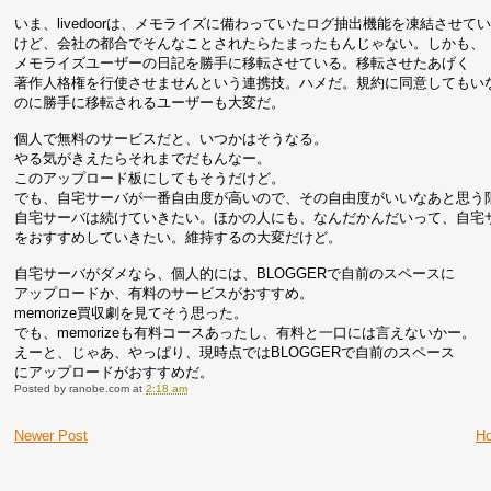
いま、livedoorは、メモライズに備わっていたログ抽出機能を凍結させて
けど、会社の都合でそんなことされたらたまったもんじゃない。しかも、
メモライズユーザーの日記を勝手に移転させている。移転させたあげく
著作人格権を行使させませんという連携技。ハメだ。規約に同意してもい
のに勝手に移転されるユーザーも大変だ。
個人で無料のサービスだと、いつかはそうなる。
やる気がきえたらそれまでだもんなー。
このアップロード板にしてもそうだけど。
でも、自宅サーバが一番自由度が高いので、その自由度がいいなあと思う
自宅サーバは続けていきたい。ほかの人にも、なんだかんだいって、自宅
をおすすめしていきたい。維持するの大変だけど。
自宅サーバがダメなら、個人的には、BLOGGERで自前のスペースに
アップロードか、有料のサービスがおすすめ。
memorize買収劇を見てそう思った。
でも、memorizeも有料コースあったし、有料と一口には言えないかー。
えーと、じゃあ、やっぱり、現時点ではBLOGGERで自前のスペース
にアップロードがおすすめだ。
Posted by
ranobe.com
at
2:18 am
Newer Post
H