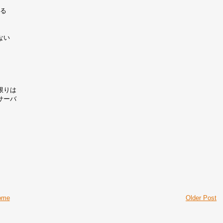
いる
ない
限りは
サーバ
ome
Older Post