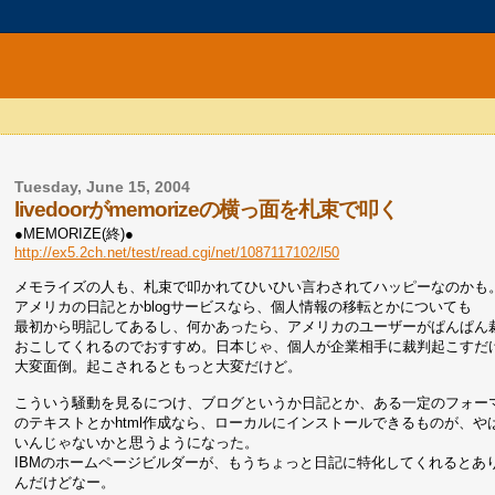
Tuesday, June 15, 2004
livedoorがmemorizeの横っ面を札束で叩く
●MEMORIZE(終)●
http://ex5.2ch.net/test/read.cgi/net/1087117102/l50
メモライズの人も、札束で叩かれてひいひい言わされてハッピーなのかも
アメリカの日記とかblogサービスなら、個人情報の移転とかについても
最初から明記してあるし、何かあったら、アメリカのユーザーがぱんぱん
おこしてくれるのでおすすめ。日本じゃ、個人が企業相手に裁判起こすだ
大変面倒。起こされるともっと大変だけど。
こういう騒動を見るにつけ、ブログというか日記とか、ある一定のフォー
のテキストとかhtml作成なら、ローカルにインストールできるものが、や
いんじゃないかと思うようになった。
IBMのホームページビルダーが、もうちょっと日記に特化してくれるとあ
んだけどなー。