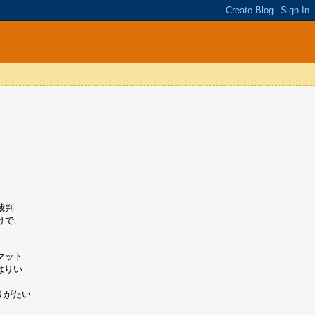
。
裁判
けで
マット
はりい
りがたい