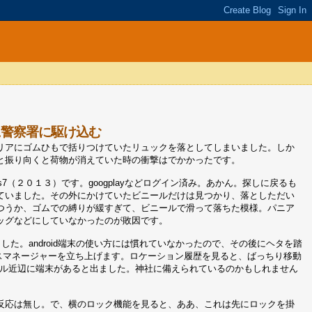
に警察署に駆け込む
リアにゴムひもで括りつけていたリュックを落としてしまいました。しか
と振り向くと荷物が消えていた時の衝撃はでかかったです。
7（２０１３）です。googplayなどログイン済み。あかん。探しに戻るも
ていました。その外にかけていたビニールだけは見つかり、落としただい
つうか、ゴムでの縛りが緩すぎて、ビニールで滑って落ちた模様。パニア
ッグなどにしていなかったのが敗因です。
ました。android端末の使い方には慣れていなかったので、その後にヘタを踏
バイスマネージャーを立ち上げます。ロケーション履歴を見ると、ばっちり移動
テル近辺に端末があると出ました。神社に備えられているのかもしれません
反応は無し。で、横のロック機能を見ると、ああ、これは先にロックを掛