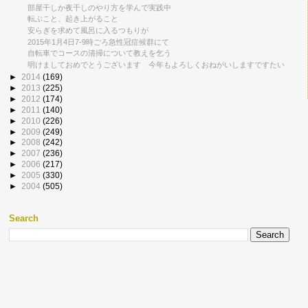
部屋干しか夜干しのやり方を学んで実践中
転ぶこと、起き上がること
安らぎを求めて風呂に入るつもりが
2015年1月4日7-9時ごろ急性冠症候群にて
自転車でコースの清掃について教えを乞う
明けましておめでとうございます 今年もよろしくおねがいしますですたい
►
2014
(169)
►
2013
(225)
►
2012
(174)
►
2011
(140)
►
2010
(226)
►
2009
(249)
►
2008
(242)
►
2007
(236)
►
2006
(217)
►
2005
(330)
►
2004
(505)
Search