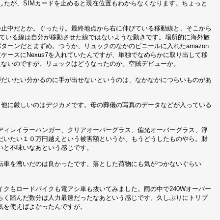
しましたが、SIMカードを止めると現在位置もわからなくなります。ちょっと
静止中だとか。ぐったり。最終地点から右に伸びている移動線と、そこから
っている線は自分が移動させた線ではないような動きです。場所的に海外旅
ターンだとまずめ。つうか、リュックのなかのビニールに入れたamazon
ケースにNexus7を入れていたんですが、単独でなめらかに取り出して移
えないのですが、リュックはどうなったのか。空賊デビューか。
がだいたい分かるのに手が出せないというのは、なかなかにつらいものがあ
、他に厳しいのはデジカメです。母の葬儀の写真のデータなどが入っている
。
ディレイラーハンガー、クリアオーバーグラス、偏光オーバーグラス、浮
だいたい１０万円越えという被害額というか、もうどうしたものやら。財
いと不味いなあという感じです。
転車を漕いだのは良かったです。落とした荷物にも気がつかないぐらい
クもロードバイクも電アシ車も抜いてみました。雨の中で240Wオーバー
らく踏んだ数分は人力最速だったなあという感じです。久しぶりにトリプ
気を使えばよかったんですが。