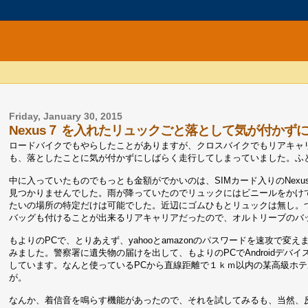
Friday, January 30, 2015
Nexus７ を入れたリュックごと落として気が付かず
ロードバイクでもやらしたことがありますが、クロスバイクでもリアキャ
も、落としたことに気が付かずにしばらく走行してしまっていました。ふ
中に入っていたものでもっとも金額がでかいのは、SIMカード入りのNexus
見つかりませんでした。雨が降っていたのでリュックにはビニールをかけ
たいの場所の特定だけは可能でした。近辺にゴムひもとリュックは無し。
バッグも付けることが出来るリアキャリアだったので、オルトリーブのバ
もよりのPCで、とりあえず、yahooとamazonのパスワードを速攻で変え
みました。警察署に遺失物の届けを出して、もよりのPCでAndroidデ
しています。なんと使っているPCから直線距離で１ｋｍ以内の某高級ホ
が。
なんか、着信音を鳴らす機能があったので、それを試してみるも、当然、