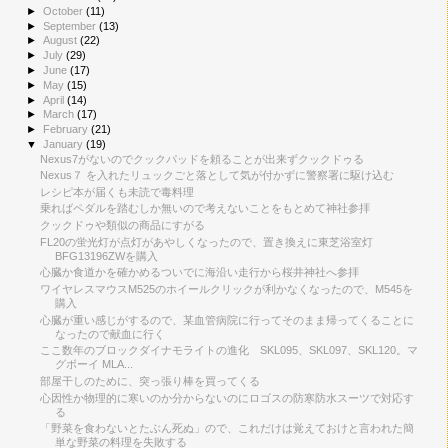
►
October
(11)
►
September
(13)
►
August
(22)
►
July
(29)
►
June
(17)
►
May
(15)
►
April
(14)
►
March
(17)
►
February
(21)
▼
January
(19)
Nexus7がないのでクックパッドを頼ることが出来ずクックドゥる
Nexus７ を入れたリュックごと落として気が付かずに警察署に駆け込む
レシピ本が届くも未読で毒料理
乗ればペダルを踏むしか無いので考えないことをもとめて神社参拝
クックドゥや類似の商品にすがる
FL20の蛍光灯が点灯があやしくなったので、置き換えに東芝浴室灯
BFG13196ZWを購入
心臓か食道かを確かめるついでに海沿い走行から桜井神社へ参拝
ワイヤレスマウスM525のホイールクリックが利かなくなったので、M545を
購入
心臓が重い感じがするので、某血管病院に行ってそのまま帰ってくることに
なったので献血に行く
ここ数年のブロックダイナモライトの進化 SKL095、SKL097、SKL120。マ
グボーイ MLA...
部屋干しのために、突っ張り棒を買ってくる
心因性か物理的に寒いのか分からないのにロゴスの防寒防水スーツで対応す
る
「野菜を食わないとたぶん死ぬ」ので、これだけは覚えておけと言われた簡
単な野菜の料理を失敗する