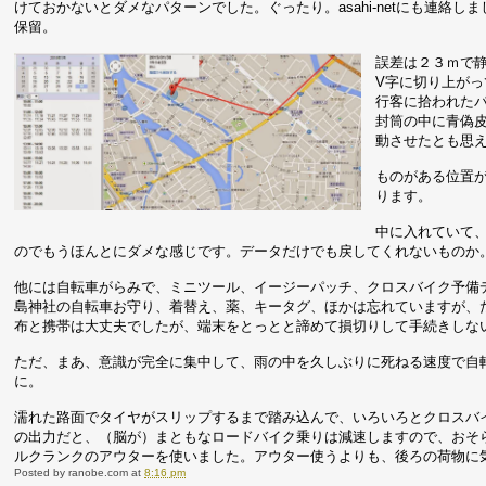
けておかないとダメなパターンでした。ぐったり。asahi-netにも連絡
保留。
誤差は２３ｍで
V字に切り上が
行客に拾われたパ
封筒の中に青偽皮
動させたとも思
ものがある位置
ります。
中に入れていて
のでもうほんとにダメな感じです。データだけでも戻してくれないものか
他には自転車がらみで、ミニツール、イージーパッチ、クロスバイク予備
島神社の自転車お守り、着替え、薬、キータグ、ほかは忘れていますが、
布と携帯は大丈夫でしたが、端末をとっとと諦めて損切りして手続きしな
ただ、まあ、意識が完全に集中して、雨の中を久しぶりに死ねる速度で自
に。
濡れた路面でタイヤがスリップするまで踏み込んで、いろいろとクロスバイ
の出力だと、（脳が）まともなロードバイク乗りは減速しますので、おそ
ルクランクのアウターを使いました。アウター使うよりも、後ろの荷物に
Posted by
ranobe.com
at
8:16 pm