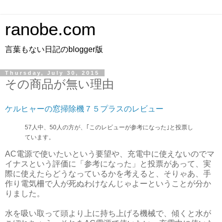
ranobe.com
言葉もない日記のblogger版
Thursday, July 30, 2015
その商品が無い理由
ケルヒャーの窓掃除機７５プラスのレビュー
57人中、50人の方が、｢このレビューが参考になった｣と投票し
ています。
AC電源で使いたいという要望や、充電中に使えないのでマ
イナスという評価に「参考になった」と投票があって、実
際に使えたらどうなっているかを考えると、そりゃあ、手
作り電気柵で人が死ぬわけなんじゃよーということが分か
りました。
水を吸い取って頭より上に持ち上げる機械で、傾くと水が