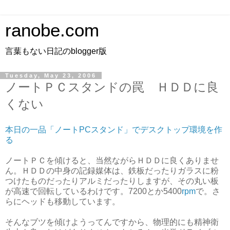
ranobe.com
言葉もない日記のblogger版
Tuesday, May 23, 2006
ノートＰＣスタンドの罠 ＨＤＤに良
くない
本日の一品「ノートPCスタンド」でデスクトップ環境を作
る
ノートＰＣを傾けると、当然ながらＨＤＤに良くありませ
ん。ＨＤＤの中身の記録媒体は、鉄板だったりガラスに粉
つけたものだったりアルミだったりしますが、その丸い板
が高速で回転しているわけです。7200とか5400
rpm
で。さ
らにヘッドも移動しています。
そんなブツを傾けようってんですから、物理的にも精神衛