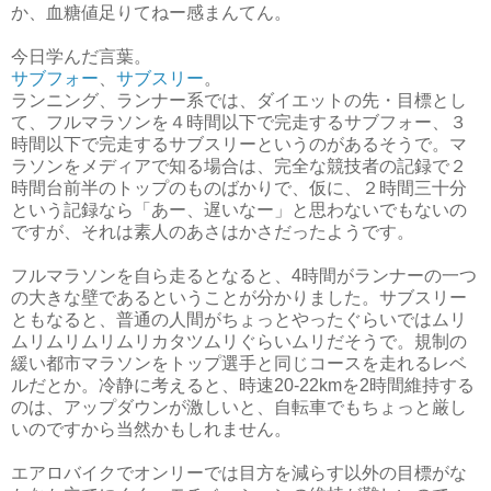
か、血糖値足りてねー感まんてん。
今日学んだ言葉。
サブフォー
、
サブスリー
。
ランニング、ランナー系では、ダイエットの先・目標とし
て、フルマラソンを４時間以下で完走するサブフォー、３
時間以下で完走するサブスリーというのがあるそうで。マ
ラソンをメディアで知る場合は、完全な競技者の記録で２
時間台前半のトップのものばかりで、仮に、２時間三十分
という記録なら「あー、遅いなー」と思わないでもないの
ですが、それは素人のあさはかさだったようです。
フルマラソンを自ら走るとなると、4時間がランナーの一つ
の大きな壁であるということが分かりました。サブスリー
ともなると、普通の人間がちょっとやったぐらいではムリ
ムリムリムリムリカタツムリぐらいムリだそうで。規制の
緩い都市マラソンをトップ選手と同じコースを走れるレベ
ルだとか。冷静に考えると、時速20-22kmを2時間維持する
のは、アップダウンが激しいと、自転車でもちょっと厳し
いのですから当然かもしれません。
エアロバイクでオンリーでは目方を減らす以外の目標がな