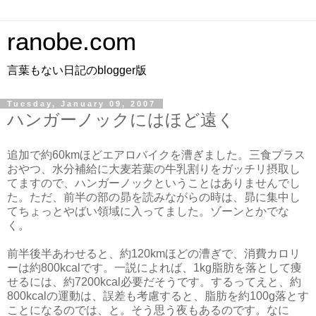
ranobe.com
言葉もない日記のblogger版
Tuesday, January 09, 2007
ハンガーノックにはほど遠く
追加で約60kmほどエアロバイクを漕ぎました。三食プラス
おやつ、水分補給に大麦若葉の牛乳割りをガッチリ摂取し
てますので、ハンガーノックということはありませんでし
た。ただ、前半の部の昴を読みながらの時は、昴に集中し
てちょっとやばい領域に入ってました。ゾーンとかでな
く。
前半後半あわせると、約120kmほどの漕ぎで、消費カロリ
ーは約800kcalです。一説によれば、1kg脂肪を落として痩
せるには、約7200kcal必要だそうです。するってえと、約
800kcalの運動は、誤差も考慮すると、脂肪を約100g落とす
ことになるのでは、と。そう思う夜もあるのです。なに