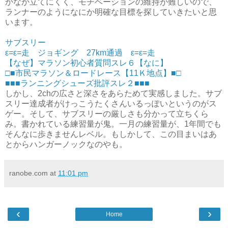
かなか立てにくく、モチベーションの維持が難しいので、
ランナーのようになにか明確な目標を探していきたいと思
います。
サブスリー
ε=ε=走 ジョギング 27km通過 ε=ε=走
【なぜ】マラソン初心者質問スレ６【なに】
□■市民マラソン＆ロードレース【11Ｋ地点】■□
■■■ランニングシューズ批評スレ２■■■
しかし、2chの広さと深さをあらためて実感しました。サブ
スリー達成者がけっこうたくさんいるっぽいというのがス
ゲー。そして、サブスリーの厳しさも分かって立ちくら
み。書かれている練習量が鬼。一月の練習量が、1年間でも
そんなに歩きませんレベル。もしかして、この目まいはあ
とからハンガーノックなのやも。
ranobe.com
at
11:01 pm
‹
›
Home