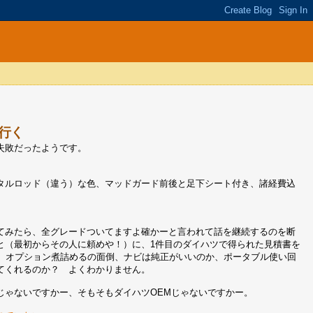
行く
失敗だったようです。
タルロッド（違う）な色、マッドガード前後と足下シート付き、諸経費込
てみたら、全グレードついてますよ確かーと言われて話を継続するのを断
と（最初からその人に頼めや！）に、1件目のダイハツで得られた見積書を
が、オプション煮詰めるの面倒、ナビは純正がいいのか、ポータブル使い回
てくれるのか？ よくわかりません。
じゃないですかー、そもそもダイハツOEMじゃないですかー。