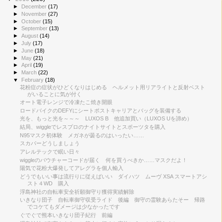
►
December
(17)
►
November
(27)
►
October
(15)
►
September
(13)
►
August
(14)
►
July
(17)
►
June
(18)
►
May
(21)
►
April
(19)
►
March
(22)
▼
February
(18)
花粉症の症状がひどくなりはじめる ヘルメット用リアライトと反射ベスト
がいることに気が付く
オート電子レンジで冷凍たこ焼き開眼
ロードバイクのDEFYにシートポストキャリアとバッグを装備する
光を、もっと光を～～～ LUXOS B 他追加買い（LUXOS Uを諦め）
結局、wiggleでレスプロのナイトサイトとスポーツタを購入
N95マスク初体験 メガネが曇るのはいったい……
スカパーどうしましょう
アレルテックで眠い日々
wiggleのバウチャーコードが届く 何を買うべきか……マスクだよ！
陽気で花粉大爆発してアレグラを個人輸入
どうでもいい事は流行りに従えばいい ダイハツ ムーヴ XSA スマートアシ
スト４WD 購入
浮島神社の自転車安全祈願御守り獲得実績解除
いきなり団子 自転車御守収受ライド 後編 御守の霊験あらたそー 帰路
でコケてもダメージは少なかったです
ぐでぐで熊本いきなり団子紀行 前編