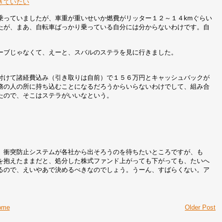
生きていたい
乗っていましたが、車重が重いせいか燃費がリッター１２～１４kmぐらい
たが、まあ、自転車ばっかり乗っている自分には分からないわけです。自
ーブじゃなくて、えーと、スバルのステラを見に行きました。
付けて諸経費込み（引き取りは自前）で１５６万円とキャッシュバックが
務の人の所に持ち込むことになるだろうからいらないわけでして、組み合
たので、そこはステラがいいなという。
。衝突防止システムが各社から出そろうのを待ちたいところですが、も
を抱えたままだと、処分した株式ファンド上がっても下がっても、たいへ
るので、えいやあで決めるべきなのでしょう。うーん、すばらくない。ア
ome
Older Post