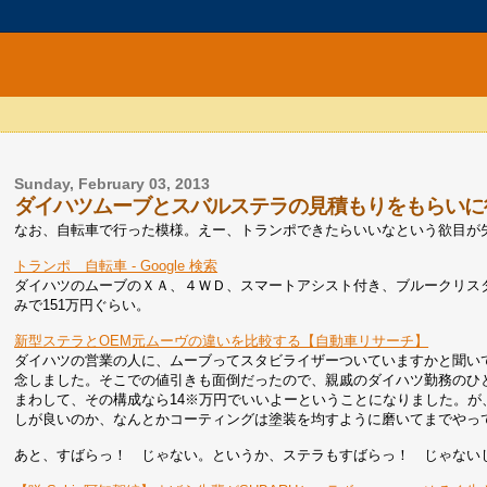
Sunday, February 03, 2013
ダイハツムーブとスバルステラの見積もりをもらいに
なお、自転車で行った模様。えー、トランポできたらいいなという欲目が
トランポ 自転車 - Google 検索
ダイハツのムーブのＸＡ、４ＷＤ、スマートアシスト付き、ブルークリス
みで151万円ぐらい。
新型ステラとOEM元ムーヴの違いを比較する【自動車リサーチ】
ダイハツの営業の人に、ムーブってスタビライザーついていますかと聞い
念しました。そこでの値引きも面倒だったので、親戚のダイハツ勤務のひ
まわして、その構成なら14※万円でいいよーということになりました。
しが良いのか、なんとかコーティングは塗装を均すように磨いてまでやっ
あと、すばらっ！ じゃない。というか、ステラもすばらっ！ じゃない