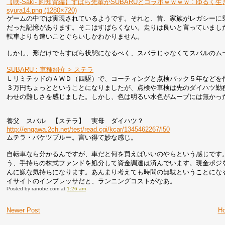
【咲-Saki- 阿知賀編】すばら先輩がSUBARUとコラボｗｗｗｗ : ゆるく
syura14.png (1280×720)
ゲームの中では実現されているようです。それと、昔、家族がレガシーに
だった記憶があります。そこはすばらくない。走りは良いと言っていまし
転車よりも速いことぐらいしかわかりません。
しかし、形だけでもすばら状態になるべく、スバラじゃなくてスバルのム
SUBARU : 車種紹介 > ステラ
ＬリミテッドのＡＷＤ（四駆）で、コーティングと点検パック５年などを
３万円ちょっとということになりましたが、点検や車検は先のダイハツ勤
わせの難しさを感じました。しかし、色は明るい水色がムーブには無かっ
養父 スバル 【ステラ】 実母 ダイハツ？
http://engawa.2ch.net/test/read.cgi/kcar/1345462267/l50
ムテラ・バケツブルー。言い得て妙な感じ。
自転車なら分かるんですが、車だと何を買えばいいのやらという感じです
う、手持ちの株式ファンドを処分して資金調達は済んでいます。現金ポジ
んに嫌な気持ちになります。あんまり考えても時間の無駄ということにな
イサイトのインプレッサだと、ランニングコストがなあ。
Posted by
ranobe.com
at
1:26 am
Newer Post
H