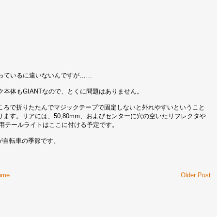
測っているに違いないんですが……
ク本体もGIANTなので、とくに問題はありません。
ころで折りたたんでマジックテープで固定しないと外れやすいということ
ます。リアには、50,80mm、およびセンターに穴の空いたリフレクタや
モ用テールライトはここに付ける予定です。
が自転車の季節です。
ome
Older Post