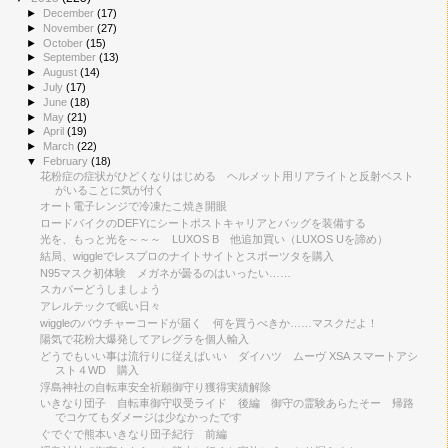
►
December
(17)
►
November
(27)
►
October
(15)
►
September
(13)
►
August
(14)
►
July
(17)
►
June
(18)
►
May
(21)
►
April
(19)
►
March
(22)
▼
February
(18)
花粉症の症状がひどくなりはじめる ヘルメット用リアライトと反射ベスト
がいることに気が付く
オート電子レンジで冷凍たこ焼き開眼
ロードバイクのDEFYにシートポストキャリアとバッグを装備する
光を、もっと光を～～～ LUXOS B 他追加買い（LUXOS Uを諦め）
結局、wiggleでレスプロのナイトサイトとスポーツタを購入
N95マスク初体験 メガネが曇るのはいったい……
スカパーどうしましょう
アレルテックで眠い日々
wiggleのバウチャーコードが届く 何を買うべきか……マスクだよ！
陽気で花粉大爆発してアレグラを個人輸入
どうでもいい事は流行りに従えばいい ダイハツ ムーヴ XSA スマートアシ
スト４WD 購入
浮島神社の自転車安全祈願御守り獲得実績解除
いきなり団子 自転車御守収受ライド 後編 御守の霊験あらたそー 帰路
でコケてもダメージは少なかったです
ぐでぐで熊本いきなり団子紀行 前編