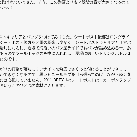
で踏まれていません。そう、この動画よりも２段階は音が大きくなるので
ったね！
ポストキャリアとバッグをつけてみました。シートポスト後部はロングライ
シートポスト後方だと風の影響も少なく、シートポストキャリアとリアバ
活用になるし、近場で海沿いのパン屋ライドでもパンが詰め込めるー。あ
あるのでツールボックスを中に入れれば、夏場に嬉しいドリンクボトル２
たのです。
がりの荷物が落ちにくいナイスな角度でさくっと付けることができまし
ができなくなるので、黒いビニールテプを引っ張ってのばしながら軽く巻
は心配していません。2011 DEFY 1のシートポストは、カーボンラップ
強いうちのひとつの素材に入ります。