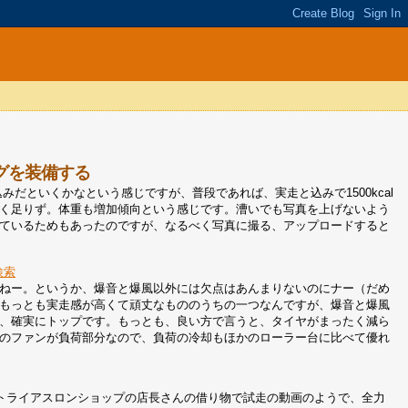
グを装備する
走込みだといくかなという感じですが、普段であれば、実走と込みで1500kcal
く足りず。体重も増加傾向という感じです。漕いでも写真を上げないよう
ているためもあったのですが、なるべく写真に撮る、アップロードすると
検索
ねー。というか、爆音と爆風以外には欠点はあんまりないのにナー（だめ
もっとも実走感が高くて頑丈なもののうちの一つなんですが、爆音と爆風
、確実にトップです。もっとも、良い方で言うと、タイヤがまったく減ら
のファンが負荷部分なので、負荷の冷却もほかのローラー台に比べて優れ
トライアスロンショップの店長さんの借り物で試走の動画のようで、全力