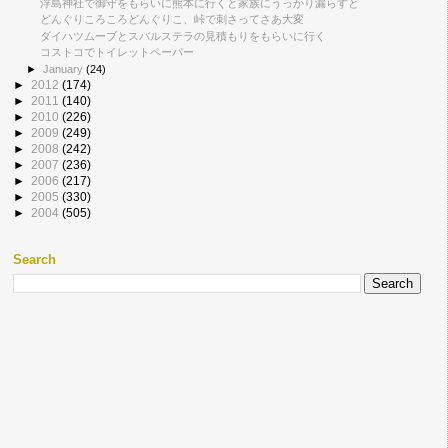
浮島神社で御守をもらいに熊本に行くと家族にうっかり漏らすと
どんぐりころころどんぐりこ、峠で刺さってさあ大変
ダイハツムーブとスバルステラの見積もりをもらいに行く
コストコでトイレットペーパー
►
January
(24)
►
2012
(174)
►
2011
(140)
►
2010
(226)
►
2009
(249)
►
2008
(242)
►
2007
(236)
►
2006
(217)
►
2005
(330)
►
2004
(505)
Search