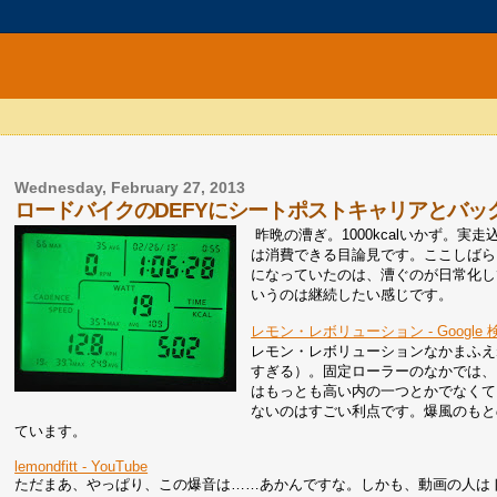
Wednesday, February 27, 2013
ロードバイクのDEFYにシートポストキャリアとバッ
昨晩の漕ぎ。1000kcalいかず。実
は消費できる目論見です。ここしばら
になっていたのは、漕ぐのが日常化し
いうのは継続したい感じです。
レモン・レボリューション - Google 
レモン・レボリューションなかまふえ
すぎる）。固定ローラーのなかでは、
はもっとも高い内の一つとかでなくて
ないのはすごい利点です。爆風のもと
ています。
lemondfitt - YouTube
ただまあ、やっぱり、この爆音は……あかんですな。しかも、動画の人は