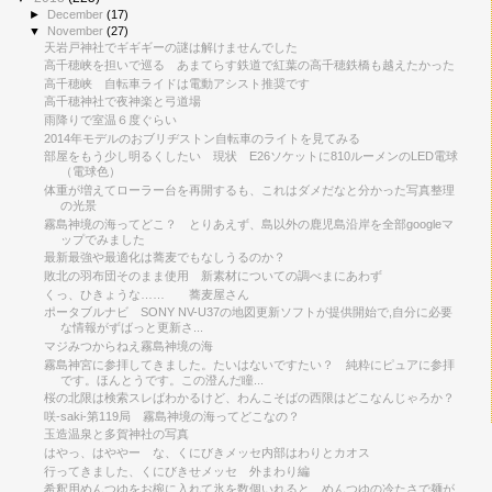
►
December
(17)
▼
November
(27)
天岩戸神社でギギギーの謎は解けませんでした
高千穂峡を担いで巡る あまてらす鉄道で紅葉の高千穂鉄橋も越えたかった
高千穂峡 自転車ライドは電動アシスト推奨です
高千穂神社で夜神楽と弓道場
雨降りで室温６度ぐらい
2014年モデルのおブリヂストン自転車のライトを見てみる
部屋をもう少し明るくしたい 現状 E26ソケットに810ルーメンのLED電球
（電球色）
体重が増えてローラー台を再開するも、これはダメだなと分かった写真整理
の光景
霧島神境の海ってどこ？ とりあえず、島以外の鹿児島沿岸を全部googleマ
ップでみました
最新最強や最適化は蕎麦でもなしうるのか？
敗北の羽布団そのまま使用 新素材についての調べまにあわず
くっ、ひきょうな…… 蕎麦屋さん
ポータブルナビ SONY NV-U37の地図更新ソフトが提供開始で,自分に必要
な情報がずばっと更新さ...
マジみつからねえ霧島神境の海
霧島神宮に参拝してきました。たいはないですたい？ 純粋にピュアに参拝
です。ほんとうです。この澄んだ瞳...
桜の北限は検索スレばわかるけど、わんこそばの西限はどこなんじゃろか？
咲-saki-第119局 霧島神境の海ってどこなの？
玉造温泉と多賀神社の写真
はやっ、はややー な、くにびきメッセ内部はわりとカオス
行ってきました、くにびきせメッセ 外まわり編
希釈用めんつゆをお椀に入れて氷を数個いれると、めんつゆの冷たさで麺が