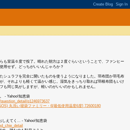
らも室温６度で投了。晴れた朝方は２度ぐらいということで、ファンヒー
使用せず。どっちがいいんじゃろか？
たシュラフを完全に開いたものを使うようになりました。羽布団か羽毛布
が、それよりも軽くて温かい感じ。湿気をきっちり取れば羽根布団もいけ
フも同じ気がしますが、軽いのがいいのかもしれません。
 Yahoo!知恵袋
qa/question_detail/q1246973637
GOS) 丸洗い寝袋ファミリー・6[最低使用温度6度] 72600180
... - Yahoo!知恵袋
md_chie_detail