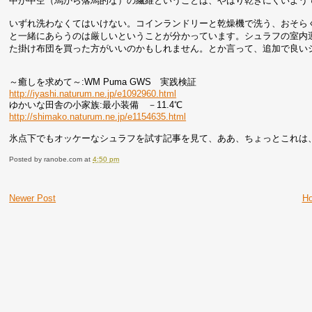
中が中空（馬から落馬的な）の繊維ということは、やはり乾きにくいよう
いずれ洗わなくてはいけない。コインランドリーと乾燥機で洗う、おそら
と一緒にあらうのは厳しいということが分かっています。シュラフの室内
た掛け布団を買った方がいいのかもしれません。とか言って、追加で良い
～癒しを求めて～:WM Puma GWS 実践検証
http://iyashi.naturum.ne.jp/e1092960.html
ゆかいな田舎の小家族:最小装備 －11.4℃
http://shimako.naturum.ne.jp/e1154635.html
氷点下でもオッケーなシュラフを試す記事を見て、ああ、ちょっとこれは
Posted by
ranobe.com
at
4:50 pm
Newer Post
H