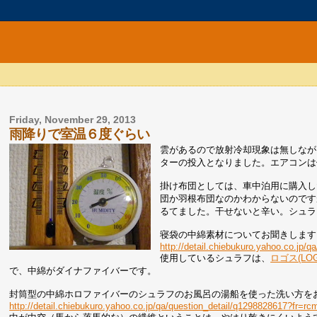
Friday, November 29, 2013
雨降りで室温６度ぐらい
雲があるので放射冷却現象は無しなが
ターの投入となりました。エアコンは
掛け布団としては、車中泊用に購入し
団か羽根布団なのかわからないのです
るてました。干せないと辛い。シュラ
寝袋の中綿素材についてお聞きします。 -
http://detail.chiebukuro.yahoo.co.jp/
使用しているシュラフは、
ロゴス(LO
で、中綿がダイナファイバーです。
封筒型の中綿ホロファイバーのシュラフのお風呂の湯船を使った洗い方をおしえてく
http://detail.chiebukuro.yahoo.co.jp/qa/question_detail/q1298828617?fr=rc