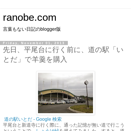
ranobe.com
言葉もない日記のblogger版
Friday, November 01, 2013
先日、平尾台に行く前に、道の駅「い
とだ」で羊羹を購入
道の駅いとだ - Google 検索
平尾台と新道寺に行く際に、通った記憶が無い道で行こう
ということで、
しょうけ峠
を越えてみました。すると、道