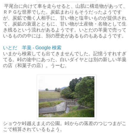
平尾台に向けて車を走らせると、山肌に構造物があって、
ＲＰＧな世界でした。炭鉱まわりもそうだったようです
が、炭鉱で働く人相手に、甘い物と塩辛いものが提供され
て、炭鉱の衰退とともに、甘い物が土産物・名物として生
き残るという流れがあるようです。いとだの羊羹で売って
いるものの中には、別の歴史があるものもあるようです。
いとだ 羊羹 - Google 検索
いまから検索しても出てきませんでした。記憶うすれすぎ
てる。峠の途中にあった、白いダイヤとは別の新しい羊羹
の店（和菓子の店）。うーむ。
ショウケ峠越えまえの公園。峠からの落差のつじつまがこ
こで精算されているもよう。