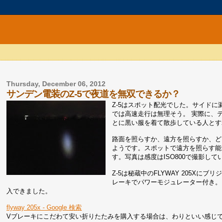
Thursday, December 06, 2012
サンデン電装のZ-5で夜道を無双できるか？
Z-5はスポット配光でした。サイド
では高速走行は無理そう。 実際に、
とに黒い服を着て散歩している人とす
路面を照らすか、遠方を照らすか、ど
ようです。スポットで遠方を照らす能
す。写真は感度はISO800で撮影して
Z-5は秘蔵中のFLYWAY 205Xに
レーキでパワーモジュレーター付き。
入できました。
flyway 205x - Google 検索
Vブレーキにこだわて安い折りたたみを購入する場合は、わりといい感じで