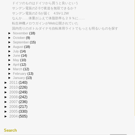
ドイツのものはドイツから買うと良いという
サンデン電装のZ-5で夜道を無双できるか？
サンデン電装のZ-5が届く 4.5V-1.2W
なんか……体重がふえて体脂肪率も２９％に……
転生神機メロウガインがWeb公開されていた
国内売りのボトルダイナモ自転車用ライトでもっとも明るいものを探す
►
November
(18)
►
October
(9)
►
September
(15)
►
August
(18)
►
July
(14)
►
June
(14)
►
May
(10)
►
April
(12)
►
March
(12)
►
February
(13)
►
January
(13)
►
2011
(140)
►
2010
(226)
►
2009
(249)
►
2008
(242)
►
2007
(236)
►
2006
(217)
►
2005
(330)
►
2004
(505)
Search