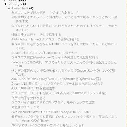
▼
2012
(174)
▼
December
(26)
週末にカツ丼で終末光景 （ゲロリもあるよ！）
自転車用ダイナモライトで国内売りしているもので明るいヤツまとめ（一部
販売予定）
ダブルだったらいける計算だったけどダメだったのでトリプルや！（やめと
きました）
牡蠣フライに死す そして蘇生する
AXA intelligent beamテクノロジーの誤解が解ける
歌う声優三昧を聞きながら自転車にライトを取り付けていたら一日が終わっ
ていた
Dosun U1はプアマンズLumotecになり得るか？
クリスマス前にbike-discountでライトを発注して地獄単騎待ち
Dymotec 6に雨の洗礼 マジで点灯しません～からの小雨なら点灯しました
追加
サンデン電装の古い 6V2.4W ボトルダイナモでDosun U1とAXA LUXX 70
PLUS...
Axa LUXX 70 Plus Steady Auto LED HeadlampとDynamo 6が届く
Dosun U1到着するも、ハブダイナモホイールはまだ組みあがらず
AXA LUXX 70 PLUS 保税運送中
コストコでLEDライトを購入（IME不具合でchromeクラッシュ連発）
台所で包丁を欠けさせる
クロスバイク用に７００Cのハブダイナモをショップで注文
体脂肪率２９．９％
Bike-discountでAxa LUXX 70 Plus Steady Auto LED Sch...
最初からハブダイナモを装備しているクロスバイクを探すと、実はありまし
た Verse X AXA Nano+
700Cクロスバイクの前輪ハブダイナモ化はいくら？