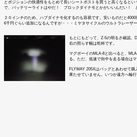
とポジションの快適性をもとめて長いシートポストを買うと高くなるとい
で、バッテリーライトはやだ！ ブロックダイナモとかがいいんだい！ とる
２０インチのため、ハブダイナモ化するのも容易です。安いものだと400
6千円ぐらい追加になるんですが・・・ミヤタサイクルのウルトラレーザ
もとにもどって、Z-5の明るさ確認。
右の照らす幅は乾杯です。
マグボーイのMLA-8と比べると、M
る。ただ、低速で街中を走る場合はマ
FLYWAY 205Xはバッグとあわ
果たせていません。いつか遠方へ輪行