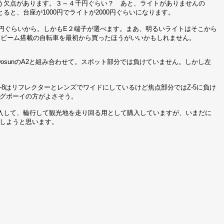
う欠点があります。３～４千円ぐらい？ あと、ライトがありませんの
と、台座が1000円でライトが2000円ぐらいになります。
0円ぐらいから。しかもE２端子が選べます。まあ、明るいライトはそこから
ービーム搭載の自転車を最初から買ったほうがいいかもしれません。
DosunのA2と組み合わせて。スポット部分では負けていません。しかし左
LA-8はリフレクターとレンズでワイドにしているけど焦点部分ではZ-5に負け
グボーイの方がよさそう。
せて購入して、輪行して観光地を走り回る用として購入していますが、いまだに
しようと思います。