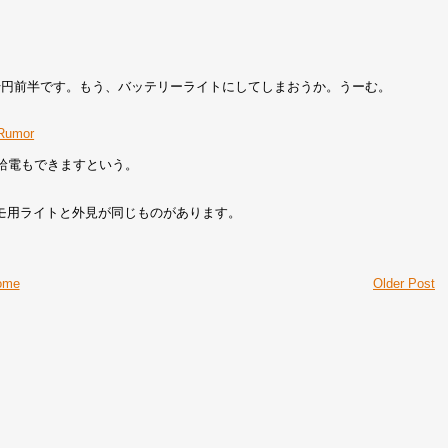
nでも7千円前半です。もう、バッテリーライトにしてしまおうか。うーむ。
 Rumor
給電もできますという。
モ用ライトと外見が同じものがあります。
ome
Older Post