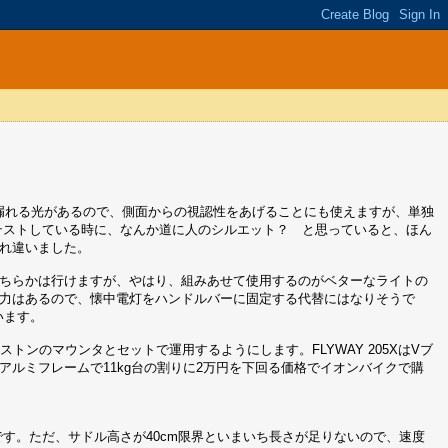
に漏れる光があるので、側面からの視認性をあげることにも使えますが、単独
テストしている時に、なんか道に人のシルエット？ と思っていると、ほん
れ違いました。
ちらかは行けますが、やはり、組みあせて使用するのがベターなライトの
力はあるので、懐中電灯をハンドルバーに固定する代替にはなりそうで
います。
ブリジストンのマウンタとセットで運用するようにします。FLYWAY 205XはVブ
アルミフレームで11kg台の割りに2万円を下回る価格でイオンバイクで購
す。ただ、サドル高さが40cm限界といまいち長さが足りないので、速度