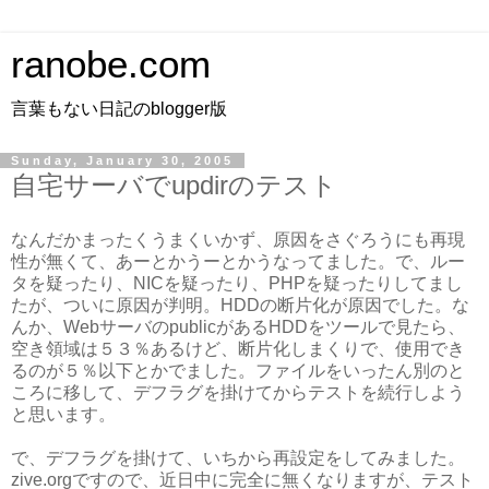
ranobe.com
言葉もない日記のblogger版
Sunday, January 30, 2005
自宅サーバでupdirのテスト
なんだかまったくうまくいかず、原因をさぐろうにも再現
性が無くて、あーとかうーとかうなってました。で、ルー
タを疑ったり、NICを疑ったり、PHPを疑ったりしてまし
たが、ついに原因が判明。HDDの断片化が原因でした。な
んか、WebサーバのpublicがあるHDDをツールで見たら、
空き領域は５３％あるけど、断片化しまくりで、使用でき
るのが５％以下とかでました。ファイルをいったん別のと
ころに移して、デフラグを掛けてからテストを続行しよう
と思います。
で、デフラグを掛けて、いちから再設定をしてみました。
zive.orgですので、近日中に完全に無くなりますが、テスト