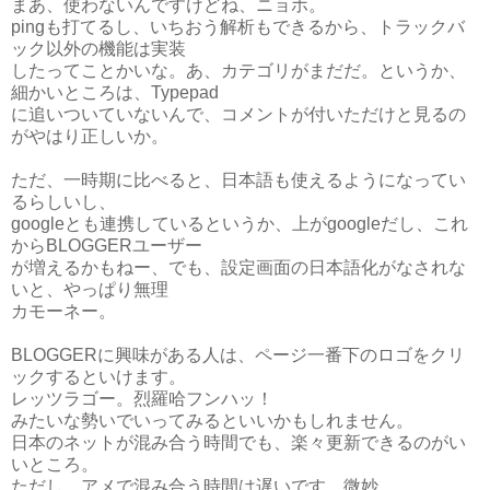
まあ、使わないんですけどね、ニョホ。
pingも打てるし、いちおう解析もできるから、トラックバ
ック以外の機能は実装
したってことかいな。あ、カテゴリがまだだ。というか、
細かいところは、Typepad
に追いついていないんで、コメントが付いただけと見るの
がやはり正しいか。
ただ、一時期に比べると、日本語も使えるようになってい
るらしいし、
googleとも連携しているというか、上がgoogleだし、これ
からBLOGGERユーザー
が増えるかもねー、でも、設定画面の日本語化がなされな
いと、やっぱり無理
カモーネー。
BLOGGERに興味がある人は、ページ一番下のロゴをクリ
ックするといけます。
レッツラゴー。烈羅哈フンハッ！
みたいな勢いでいってみるといいかもしれません。
日本のネットが混み合う時間でも、楽々更新できるのがい
いところ。
ただし、アメで混み合う時間は遅いです。微妙。