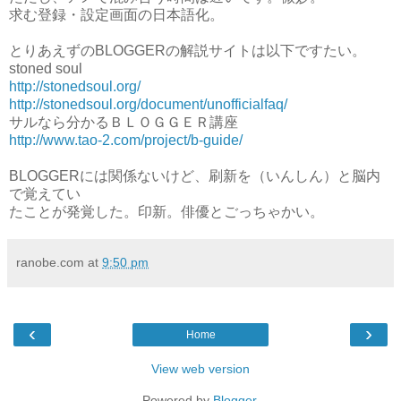
求む登録・設定画面の日本語化。
とりあえずのBLOGGERの解説サイトは以下ですたい。
stoned soul
http://stonedsoul.org/
http://stonedsoul.org/document/unofficialfaq/
サルなら分かるＢＬＯＧＧＥＲ講座
http://www.tao-2.com/project/b-guide/
BLOGGERには関係ないけど、刷新を（いんしん）と脳内
で覚えてい
たことが発覚した。印新。俳優とごっちゃかい。
ranobe.com
at
9:50 pm
‹
›
Home
View web version
Powered by
Blogger
.