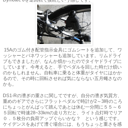
15Aのゴム付き配管指示金具にゴムシートを追加して、ワ
ッシャーとバネワッシャーも追加しています。リムドライ
ブもできましたが、なんか煩かったのでタイヤドライブに
しています。今考えると、手でペダルを回した時だけ煩い
のかもしれません。自転車に乗ると体重がタイヤにはかか
るので、その時に回転させれば気にならない五月蠅さなの
かも。
DS1-Rの漕ぎの重さに関してですが、自分の漕ぎ気質方、
重めのギアでさらにフラットペダルで時計が2～3時のころ
にちょっとがんばって踏んであとは休む一分間に５５～６
５回転で時速28~33kmの走り方だと、ライト点灯時でリア
０．５枚分の負荷アップぐらいかな？ という感じです。
ケイデンスをあげて漕ぐ場合には、もうちょっと重さを感