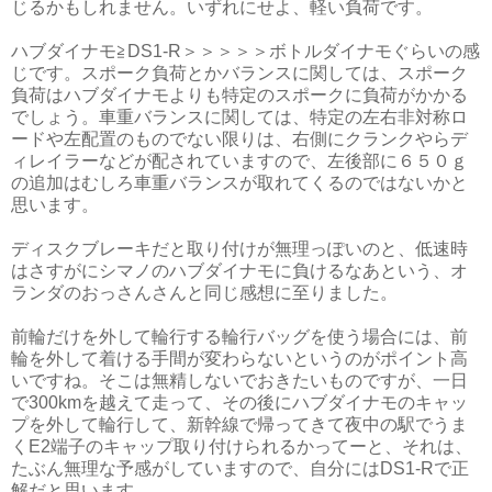
じるかもしれません。いずれにせよ、軽い負荷です。
ハブダイナモ≧DS1-R＞＞＞＞＞ボトルダイナモぐらいの感
じです。スポーク負荷とかバランスに関しては、スポーク
負荷はハブダイナモよりも特定のスポークに負荷がかかる
でしょう。車重バランスに関しては、特定の左右非対称ロ
ードや左配置のものでない限りは、右側にクランクやらデ
ィレイラーなどが配されていますので、左後部に６５０ｇ
の追加はむしろ車重バランスが取れてくるのではないかと
思います。
ディスクブレーキだと取り付けが無理っぽいのと、低速時
はさすがにシマノのハブダイナモに負けるなあという、オ
ランダのおっさんさんと同じ感想に至りました。
前輪だけを外して輪行する輪行バッグを使う場合には、前
輪を外して着ける手間が変わらないというのがポイント高
いですね。そこは無精しないでおきたいものですが、一日
で300kmを越えて走って、その後にハブダイナモのキャッ
プを外して輪行して、新幹線で帰ってきて夜中の駅でうま
くE2端子のキャップ取り付けられるかってーと、それは、
たぶん無理な予感がしていますので、自分にはDS1-Rで正
解だと思います。