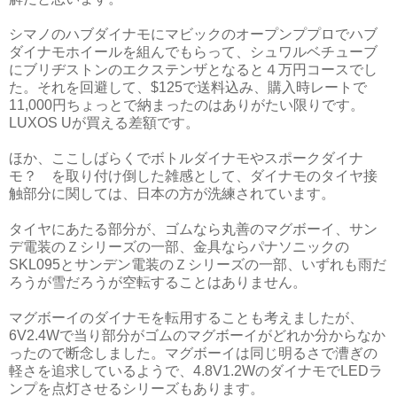
シマノのハブダイナモにマビックのオープンププロでハブ
ダイナモホイールを組んでもらって、シュワルベチューブ
にブリヂストンのエクステンザとなると４万円コースでし
た。それを回避して、$125で送料込み、購入時レートで
11,000円ちょっとで納まったのはありがたい限りです。
LUXOS Uが買える差額です。
ほか、ここしばらくでボトルダイナモやスポークダイナ
モ？ を取り付け倒した雑感として、ダイナモのタイヤ接
触部分に関しては、日本の方が洗練されています。
タイヤにあたる部分が、ゴムなら丸善のマグボーイ、サン
デ電装のＺシリーズの一部、金具ならパナソニックの
SKL095とサンデン電装のＺシリーズの一部、いずれも雨だ
ろうが雪だろうが空転することはありません。
マグボーイのダイナモを転用することも考えましたが、
6V2.4Wで当り部分がゴムのマグボーイがどれか分からなか
ったので断念しました。マグボーイは同じ明るさで漕ぎの
軽さを追求しているようで、4.8V1.2WのダイナモでLEDラ
ンプを点灯させるシリーズもあります。