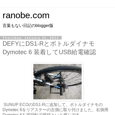
ranobe.com
言葉もない日記のblogger版
Thursday, January 31, 2013
DEFYにDS1-Rとボトルダイナモ
Dymotec 6 装着してUSB給電確認
SUNUP ECOのDS1-Rに追加して、ボトルダイナモの
Dymotec 6をリアステーの左側に取り付けました。右側用
Dymotec 6を逆回転で接続という感じです。