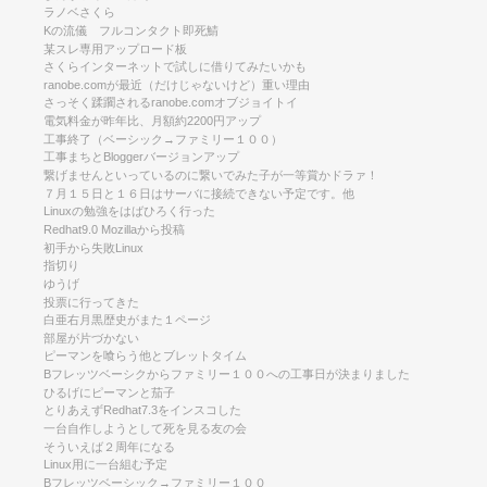
ラノベさくら
Kの流儀 フルコンタクト即死鯖
某スレ専用アップロード板
さくらインターネットで試しに借りてみたいかも
ranobe.comが最近（だけじゃないけど）重い理由
さっそく蹂躙されるranobe.comオブジョイトイ
電気料金が昨年比、月額約2200円アップ
工事終了（ベーシック→ファミリー１００）
工事まちとBloggerバージョンアップ
繋げませんといっているのに繋いでみた子が一等賞かドラァ！
７月１５日と１６日はサーバに接続できない予定です。他
Linuxの勉強をはばひろく行った
Redhat9.0 Mozillaから投稿
初手から失敗Linux
指切り
ゆうげ
投票に行ってきた
白亜右月黒歴史がまた１ページ
部屋が片づかない
ピーマンを喰らう他とブレットタイム
Bフレッツベーシクからファミリー１００への工事日が決まりました
ひるげにピーマンと茄子
とりあえずRedhat7.3をインスコした
一台自作しようとして死を見る友の会
そういえば２周年になる
Linux用に一台組む予定
Bフレッツベーシック→ファミリー１００