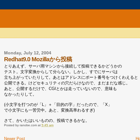
Monday, July 12, 2004
Redhat9.0 Mozillaから投稿
とりあえず、サーバ用マシンから接続して投稿できるかどうかの
テスト。文字変換からして分らない。しかし、すでにサーバは
立ち上がっていたりして。あとはアドレスにポート番号をつけくわえると
公開できる。けどセキュリティの穴だらけなので、まだまだな感じ。
あと、公開するだけで、CGIとかは走っていないので、意味も
なかったりして。
(小文字を打つのが「L」＋「目的の字」だったので、「X」
で小文字にも一苦労中。あと、変換高率わるすぎ)
さて、かいたはいいものの、投稿できるかな。
Posted by
ranobe.com
at
5:45 am
Newer Post
H