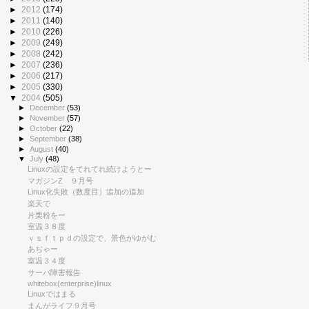
►
2012
(174)
►
2011
(140)
►
2010
(226)
►
2009
(249)
►
2008
(242)
►
2007
(236)
►
2006
(217)
►
2005
(330)
▼
2004
(505)
►
December
(53)
►
November
(57)
►
October
(22)
►
September
(38)
►
August
(40)
▼
July
(48)
Linuxの設定をてれてれ続けようとー
マガジンZ ９月号
Linux化失敗（数度目）追加の追加
楽天で
片栗粉をー
室温３８度
ｖｓｆｔｐｄの設定で、景色がゆがむ
あぢゃー
室温３４度
サーバ障害報告
whitebox(enterprise)linux
Linuxではまる
まんがライフ９月号