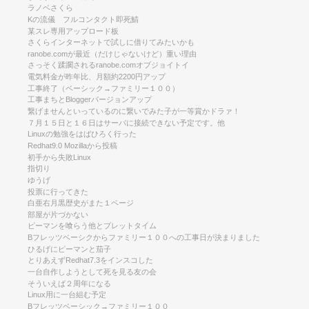
ラノベさくら
Kの流儀 フルコンタクト即死鯖
某スレ専用アップロード板
さくらインターネットで試しに借りてみたいかも
ranobe.comが最近（だけじゃないけど）重い理由
さっそく蹂躙されるranobe.comオブジョイトイ
電気料金が昨年比、月額約2200円アップ
工事終了（ベーシック→ファミリー１００）
工事まちとBloggerバージョンアップ
繋げませんといっているのに繋いでみた子が一等賞かドラァ！
７月１５日と１６日はサーバに接続できない予定です。他
Linuxの勉強をはばひろく行った
Redhat9.0 Mozillaから投稿
初手から失敗Linux
指切り
ゆうげ
投票に行ってきた
白亜右月黒歴史がまた１ページ
部屋が片づかない
ピーマンを喰らう他とブレットタイム
Bフレッツベーシクからファミリー１００への工事日が決まりました
ひるげにピーマンと茄子
とりあえずRedhat7.3をインスコした
一台自作しようとして死を見る友の会
そういえば２周年になる
Linux用に一台組む予定
Bフレッツベーシック→ファミリー１００