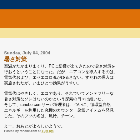
Sunday, July 04, 2004
暑さ対策
室温がたかまりまくり、PCに影響が出てきたので暑さ対策を
行おうということになった。だが、エアコンを導入するのは、
電気代および、エセエコロ魂がゆるさない。すだれの導入は
実施されたが、いまひとつ効果がうすい。
電気代はやさしく、エコであり、それでいてメンテフリーな
暑さ対策なソレはないのかという探索の日々は続いた。
そして、ranobe.comサーバ管理者は、ついに、循環型自然
エネルギーを利用した究極のカウンター暑気アイテムを発見
した。そのブツの名は、風鈴。チーン。
えー、おあとがよろしいようで。
Posted by
ranobe.com
at
1:26 pm