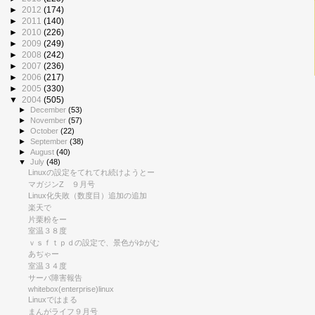
►
2012
(174)
►
2011
(140)
►
2010
(226)
►
2009
(249)
►
2008
(242)
►
2007
(236)
►
2006
(217)
►
2005
(330)
▼
2004
(505)
►
December
(53)
►
November
(57)
►
October
(22)
►
September
(38)
►
August
(40)
▼
July
(48)
Linuxの設定をてれてれ続けようとー
マガジンZ ９月号
Linux化失敗（数度目）追加の追加
楽天で
片栗粉をー
室温３８度
ｖｓｆｔｐｄの設定で、景色がゆがむ
あぢゃー
室温３４度
サーバ障害報告
whitebox(enterprise)linux
Linuxではまる
まんがライフ９月号